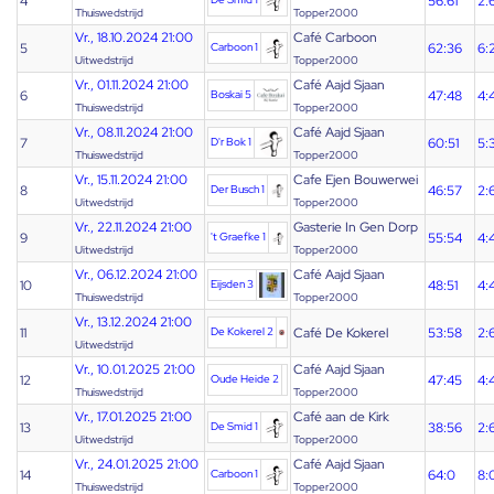
4
56:61
2:
Thuiswedstrijd
Topper2000
Vr., 18.10.2024 21:00
Café Carboon
5
Carboon 1
62:36
6:
Uitwedstrijd
Topper2000
Vr., 01.11.2024 21:00
Café Aajd Sjaan
6
Boskai 5
47:48
4:
Thuiswedstrijd
Topper2000
Vr., 08.11.2024 21:00
Café Aajd Sjaan
7
D'r Bok 1
60:51
5:
Thuiswedstrijd
Topper2000
Vr., 15.11.2024 21:00
Cafe Ejen Bouwerwei
8
Der Busch 1
46:57
2:
Uitwedstrijd
Topper2000
Vr., 22.11.2024 21:00
Gasterie In Gen Dorp
9
't Graefke 1
55:54
4:
Uitwedstrijd
Topper2000
Vr., 06.12.2024 21:00
Café Aajd Sjaan
10
Eijsden 3
48:51
4:
Thuiswedstrijd
Topper2000
Vr., 13.12.2024 21:00
11
De Kokerel 2
Café De Kokerel
53:58
2:
Uitwedstrijd
Vr., 10.01.2025 21:00
Café Aajd Sjaan
12
Oude Heide 2
47:45
4:
Thuiswedstrijd
Topper2000
Vr., 17.01.2025 21:00
Café aan de Kirk
13
De Smid 1
38:56
2:
Uitwedstrijd
Topper2000
Vr., 24.01.2025 21:00
Café Aajd Sjaan
14
Carboon 1
64:0
8:
Thuiswedstrijd
Topper2000