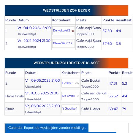
WEDSTRIJDEN ZOH BEKER
Runde
Datum
Kontrahent
Plaats
Punkte
Resultaat
Vr., 04.10.2024 21:00
Café Aajd Sjaan
1
De Kokerel 2
57:50
4:4
Thuiswedstrijd
Topper2000
Vr., 20.12.2024 21:00
Café Aajd Sjaan
2
Blauw Wit'62 2
57:60
3:5
Thuiswedstrijd
Topper2000
WEDSTRIJDEN ZOH BEKER 2E KLASSE
Runde
Datum
Kontrahent
Plaats
Punkte
Result
Vr., 09.05.2025 21:00
Café Boskai
2
Boskai 5
47:31
5:3
Uitwedstrijd
Topper2000
Vr., 16.05.2025 21:00
Café aan de Kirk
Halve finale
De Smid 1
56:52
4:4
Uitwedstrijd
Topper2000
Vr., 06.06.2025 21:00
Finale
't Graefke 1
Café Dierks
63:47
7:1
Uitwedstrijd
iCalendar-Export de wedstrijden zonder melding…