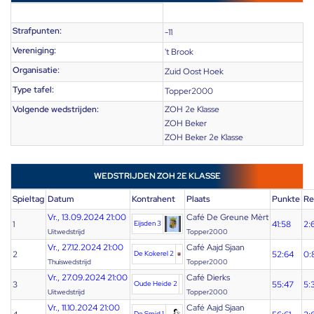
Strafpunten:
-11
Vereniging:
't Brook
Organisatie:
Zuid Oost Hoek
Type tafel:
Topper2000
Volgende wedstrijden:
ZOH 2e Klasse
ZOH Beker
ZOH Beker 2e Klasse
WEDSTRIJDEN ZOH 2E KLASSE
Spieltag
Datum
Kontrahent
Plaats
Punkte
Re
Vr., 13.09.2024 21:00
Café De Greune Mèrt
1
Eijsden 3
41:58
2:
Uitwedstrijd
Topper2000
Vr., 27.12.2024 21:00
Café Aajd Sjaan
2
De Kokerel 2
52:64
0:
Thuiswedstrijd
Topper2000
Vr., 27.09.2024 21:00
Café Dierks
3
Oude Heide 2
55:47
5:
Uitwedstrijd
Topper2000
Vr., 11.10.2024 21:00
Café Aajd Sjaan
De Smid 1