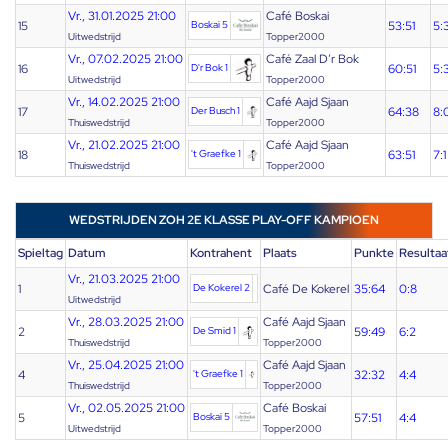
Vr., 31.01.2025 21:00
Café Boskai
15
Boskai 5
53:51
5:
Uitwedstrijd
Topper2000
Vr., 07.02.2025 21:00
Café Zaal D’r Bok
16
D'r Bok 1
60:51
5:
Uitwedstrijd
Topper2000
Vr., 14.02.2025 21:00
Café Aajd Sjaan
17
Der Busch 1
64:38
8:
Thuiswedstrijd
Topper2000
Vr., 21.02.2025 21:00
Café Aajd Sjaan
18
't Graefke 1
63:51
7:1
Thuiswedstrijd
Topper2000
WEDSTRIJDEN ZOH 2E KLASSE PLAY-OFF KAMPIOEN
Spieltag
Datum
Kontrahent
Plaats
Punkte
Resultaa
Vr., 21.03.2025 21:00
1
De Kokerel 2
Café De Kokerel
35:64
0:8
Uitwedstrijd
Vr., 28.03.2025 21:00
Café Aajd Sjaan
2
De Smid 1
59:49
6:2
Thuiswedstrijd
Topper2000
Vr., 25.04.2025 21:00
Café Aajd Sjaan
4
't Graefke 1
32:32
4:4
Thuiswedstrijd
Topper2000
Vr., 02.05.2025 21:00
Café Boskai
5
Boskai 5
57:51
4:4
Uitwedstrijd
Topper2000