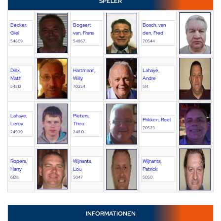
SPELER
Becker,
Bogaert
Bosch, van
Giel
van, Frans
den, Fred
54809
54867
70544
Dirix,
Hartmann,
Lahaye,
Math
Willy
Andre
54813
70354
514
Lahaye,
Pieters,
Prikken, Roel
Leroy
Theo
70523
24939
24810
Ropers,
Wijnants,
Wijnants,
Harry
Lou
Patrick
6128
5047
5050
INFORMATIONEN