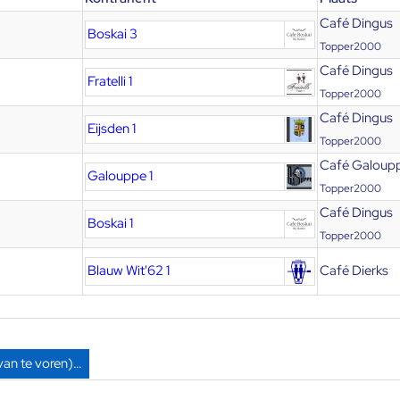
Café Dingus
Boskai 3
Topper2000
Café Dingus
Fratelli 1
Topper2000
Café Dingus
Eijsden 1
Topper2000
Café Galoup
Galouppe 1
Topper2000
Café Dingus
Boskai 1
Topper2000
Blauw Wit'62 1
Café Dierks
van te voren)…