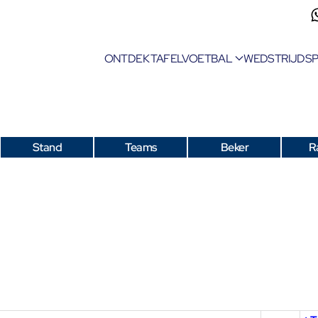
ONTDEK TAFELVOETBAL
WEDSTRIJDS
Stand
Teams
Beker
R