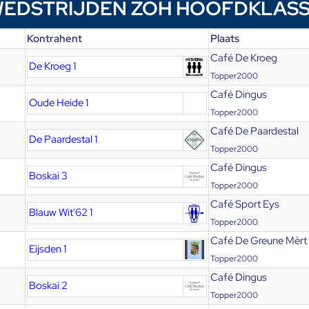
EDSTRIJDEN ZOH HOOFDKLAS
Kontrahent
Plaats
Café De Kroeg
De Kroeg 1
Topper2000
Café Dingus
Oude Heide 1
Topper2000
Café De Paardestal
De Paardestal 1
Topper2000
Café Dingus
Boskai 3
Topper2000
Café Sport Eys
Blauw Wit'62 1
Topper2000
Café De Greune Mèrt
Eijsden 1
Topper2000
Café Dingus
Boskai 2
Topper2000