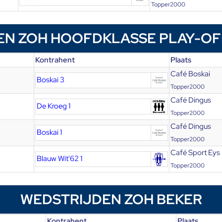
Topper2000
EN ZOH HOOFDKLASSE PLAY-OF
Kontrahent
Plaats
Café Boskai
Boskai 3
Topper2000
Café Dingus
De Kroeg 1
Topper2000
Café Dingus
Boskai 1
Topper2000
Café Sport Eys
Blauw Wit'62 1
Topper2000
WEDSTRIJDEN ZOH BEKER
Kontrahent
Plaats