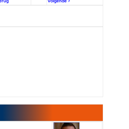
erug
Volgende >