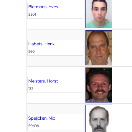
Biermans, Yves
2201
Habets, Henk
260
Meisters, Horst
132
Speijcken, Nic
50498