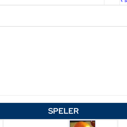
< T
SPELER