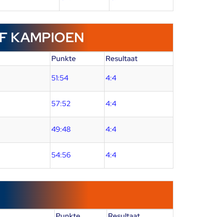
F KAMPIOEN
Punkte
Resultaat
51:54
4:4
57:52
4:4
49:48
4:4
54:56
4:4
Punkte
Resultaat