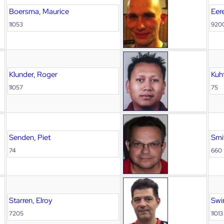
Boersma, Maurice
Eer
11053
920
Klunder, Roger
Kuht
11057
75
Senden, Piet
Smi
74
660
Starren, Elroy
Swi
7205
11013