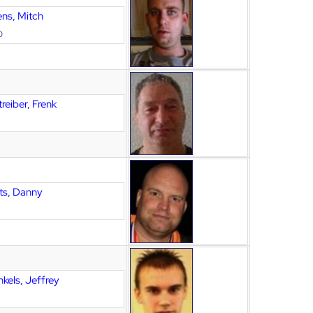
ens, Mitch
0
reiber, Frenk
ts, Danny
nkels, Jeffrey