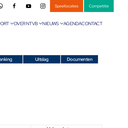
Speellocaties
Competitie
PORT
OVER NTVB
NIEUWS
AGENDA
CONTACT
anking
Uitslag
Documenten