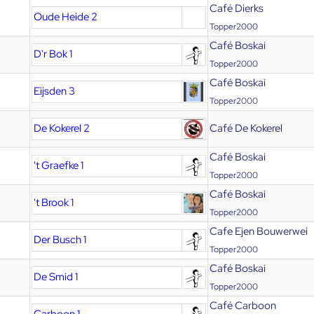
Café Dierks
Oude Heide 2
Topper2000
Café Boskai
D'r Bok 1
Topper2000
Café Boskai
Eijsden 3
Topper2000
De Kokerel 2
Café De Kokerel
Café Boskai
't Graefke 1
Topper2000
Café Boskai
't Brook 1
Topper2000
Cafe Ejen Bouwerwei
Der Busch 1
Topper2000
Café Boskai
De Smid 1
Topper2000
Café Carboon