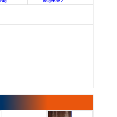
erug
Volgende >