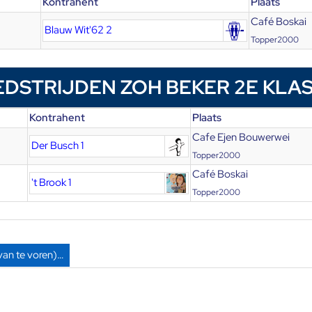
Kontrahent
Plaats
Café Boskai
Blauw Wit'62 2
Topper2000
DSTRIJDEN ZOH BEKER 2E KLA
Kontrahent
Plaats
Cafe Ejen Bouwerwei
Der Busch 1
Topper2000
Café Boskai
't Brook 1
Topper2000
van te voren)…