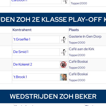
Carboon 1
Topper2000
DEN ZOH 2E KLASSE PLAY-OFF
Kontrahent
Plaats
Gasterie In Gen Dorp
't Graefke 1
Topper2000
Café aan de Kirk
De Smid 1
Topper2000
Café Boskai
De Kokerel 2
Topper2000
Café Boskai
't Brook 1
Topper2000
WEDSTRIJDEN ZOH BEKER