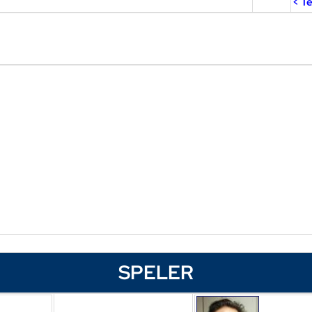
< T
SPELER