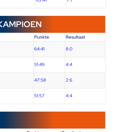
63:47
7:1
 KAMPIOEN
Punkte
Resultaat
64:41
8:0
51:49
4:4
47:58
2:6
51:57
4:4