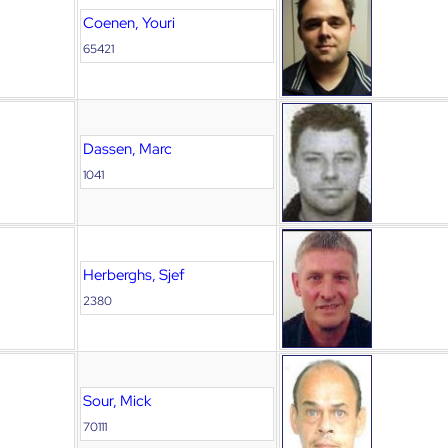
Coenen, Youri
65421
Dassen, Marc
1041
Herberghs, Sjef
2380
Sour, Mick
70111