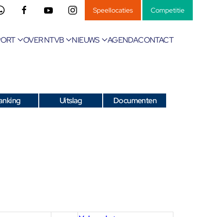
Speellocaties
Competitie
PORT
OVER NTVB
NIEUWS
AGENDA
CONTACT
anking
Uitslag
Documenten