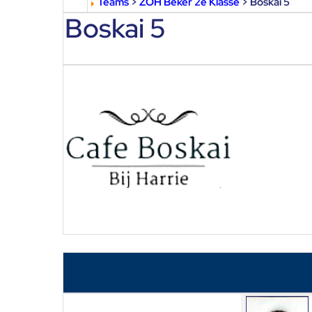
Teams
>
ZOH Beker 2e Klasse
> Boskai 5
Boskai 5