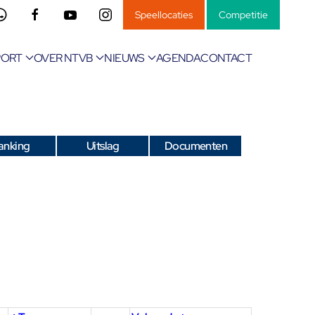
Speellocaties
Competitie
PORT
OVER NTVB
NIEUWS
AGENDA
CONTACT
anking
Uitslag
Documenten