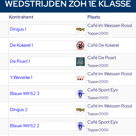
WEDSTRIJDEN ZOH 1E KLASSE
Kontrahent
Plaats
Café Im Weissen Rossl
Dingus 1
Topper2000
De Kokerel 1
Café De Kokerel
Café De Poart
De Poart 1
Topper2000
Café Im Weissen Rossl
't Weverke 1
Topper2000
Café Sport Eys
Blauw Wit'62 3
Topper2000
Café Im Weissen Rossl
Dingus 2
Topper2000
Café Sport Eys
Blauw Wit'62 2
Topper2000