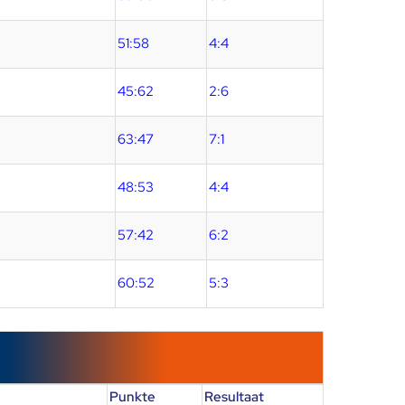
51:58
4:4
45:62
2:6
63:47
7:1
48:53
4:4
57:42
6:2
60:52
5:3
Punkte
Resultaat