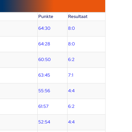
Punkte
Resultaat
64:30
8:0
64:28
8:0
60:50
6:2
63:45
7:1
55:56
4:4
61:57
6:2
52:54
4:4