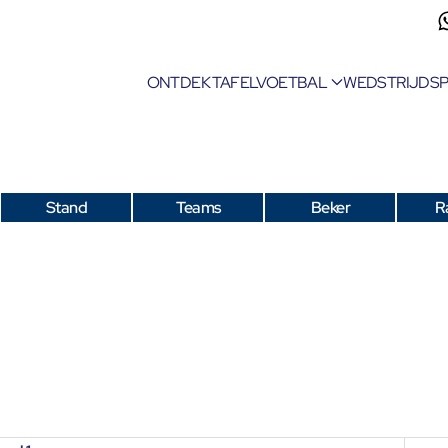
ONTDEK TAFELVOETBAL
WEDSTRIJDS
Stand
Teams
Beker
R