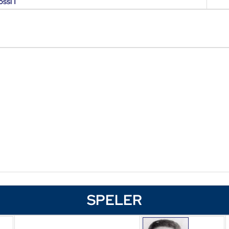
ssl 1
SPELER