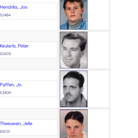
Hendriks, Jos
52484
Keularts, Peter
50478
Paffen, Jo
53409
Theeuwen, Jelle
65031