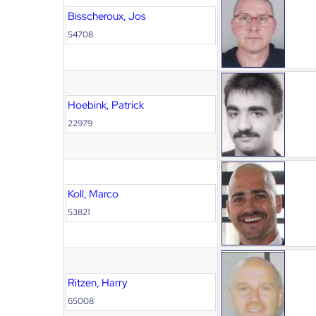
Bisscheroux, Jos
54708
Hoebink, Patrick
22979
Koll, Marco
53821
Ritzen, Harry
65008