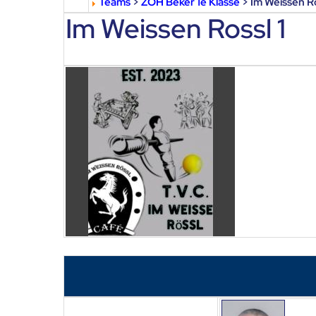
Teams
>
ZOH Beker 1e Klasse
> Im Weissen Ro
Im Weissen Rossl 1