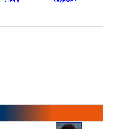
< Terug
Volgende >