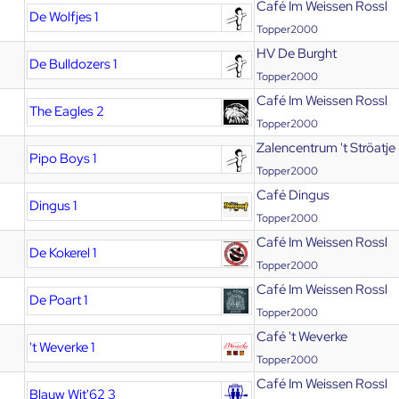
Café Im Weissen Rossl
De Wolfjes 1
Topper2000
HV De Burght
De Bulldozers 1
Topper2000
Café Im Weissen Rossl
The Eagles 2
Topper2000
Zalencentrum 't Ströatje
Pipo Boys 1
Topper2000
Café Dingus
Dingus 1
Topper2000
Café Im Weissen Rossl
De Kokerel 1
Topper2000
Café Im Weissen Rossl
De Poart 1
Topper2000
Café 't Weverke
't Weverke 1
Topper2000
Café Im Weissen Rossl
Blauw Wit'62 3