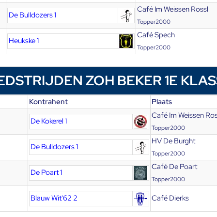
Café Im Weissen Rossl
De Bulldozers 1
Topper2000
Café Spech
Heukske 1
Topper2000
EDSTRIJDEN ZOH BEKER 1E KLAS
Kontrahent
Plaats
Café Im Weissen Ros
De Kokerel 1
Topper2000
HV De Burght
De Bulldozers 1
Topper2000
Café De Poart
De Poart 1
Topper2000
Blauw Wit'62 2
Café Dierks