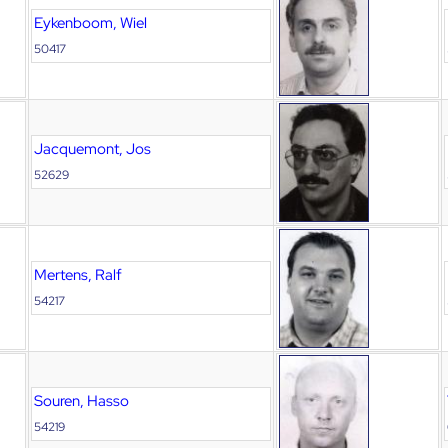
Eykenboom, Wiel
50417
Jacquemont, Jos
52629
Mertens, Ralf
54217
Souren, Hasso
54219