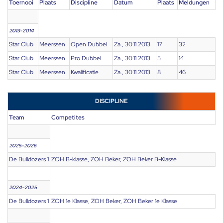
Toernooi
Plaats
Discipline
Datum
Plaats
Meldungen
2013-2014
Star Club
Meerssen
Open Dubbel
Za., 30.11.2013
17
32
Star Club
Meerssen
Pro Dubbel
Za., 30.11.2013
5
14
Star Club
Meerssen
Kwalificatie
Za., 30.11.2013
8
46
DISCIPLINE
Team
Competites
2025-2026
De Bulldozers 1
ZOH B-klasse, ZOH Beker, ZOH Beker B-Klasse
2024-2025
De Bulldozers 1
ZOH 1e Klasse, ZOH Beker, ZOH Beker 1e Klasse