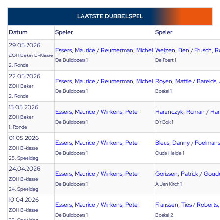
LAATSTE DUBBELSPEL
Datum
Speler
Speler
29.05.2026
Essers, Maurice
/
Reumerman, Michel
Weijzen, Ben
/
Frusch, R
ZOH Beker B-Klasse
De Bulldozers 1
De Poart 1
2. Ronde
22.05.2026
Essers, Maurice
/
Reumerman, Michel
Royen, Mattie
/
Barelds,
ZOH Beker
De Bulldozers 1
Boskai 1
2. Ronde
15.05.2026
Essers, Maurice
/
Winkens, Peter
Harenczyk, Roman
/
Har
ZOH Beker
De Bulldozers 1
D'r Bok 1
1. Ronde
01.05.2026
Essers, Maurice
/
Winkens, Peter
Bleus, Danny
/
Poelmans
ZOH B-klasse
De Bulldozers 1
Oude Heide 1
25. Speeldag
24.04.2026
Essers, Maurice
/
Winkens, Peter
Gorissen, Patrick
/
Goude
ZOH B-klasse
De Bulldozers 1
A Jen Kirch 1
24. Speeldag
10.04.2026
Essers, Maurice
/
Winkens, Peter
Franssen, Ties
/
Roberts,
ZOH B-klasse
De Bulldozers 1
Boskai 2
23. Speeldag