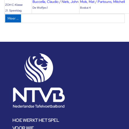
Buccella, Claudio
/
Niels, John
Mols, Mat
/
Partouns, Mitchell
ZOH C-Klasse
De Wolfjes 1
Boskai 4
21. Speeldag
Meer …
HOE WERKT HET SPEL
VOOR WIE