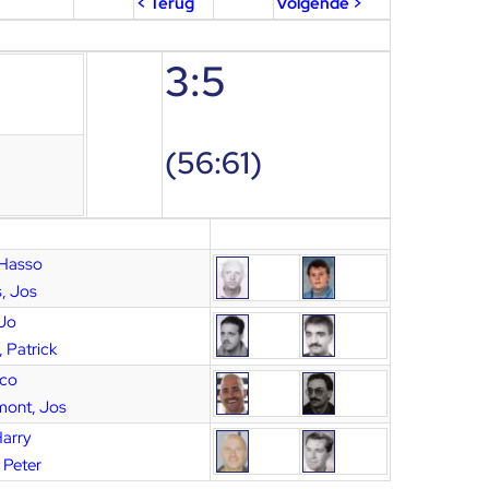
< Terug
Volgende >
3:5
(56:61)
 Hasso
, Jos
 Jo
 Patrick
rco
ont, Jos
Harry
, Peter