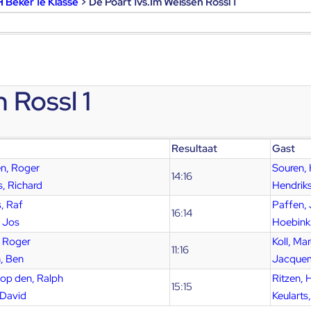
 Beker 1e Klasse
> De Poart 1vs.Im Weissen Rossl 1
 Rossl 1
Resultaat
Gast
en, Roger
Souren,
14:16
, Richard
Hendriks
, Raf
Paffen,
16:14
, Jos
Hoebink,
, Roger
Koll, Ma
11:16
, Ben
Jacquem
op den, Ralph
Ritzen, 
15:15
 David
Keularts