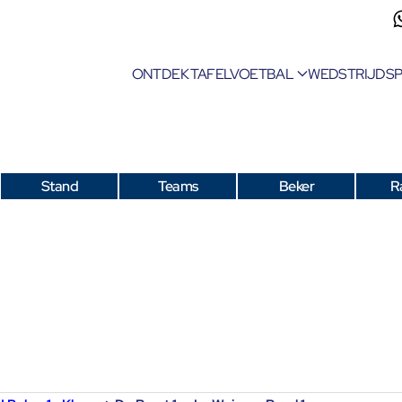
ONTDEK TAFELVOETBAL
WEDSTRIJDS
Stand
Teams
Beker
R