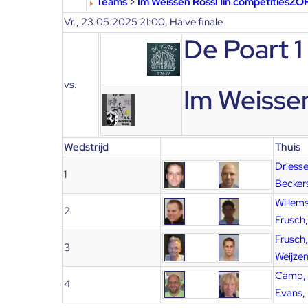
Teams
>
Im Weissen Rossl 1in competitiesZOH
Vr., 23.05.2025 21:00, Halve finale
De Poart 1
vs.
Im Weissen
Wedstrijd
Thuis
Driess
1
Beckers
Willems
2
Frusch
Frusch
3
Weijzen
Camp, 
4
Evans,