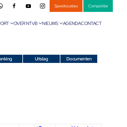
Speellocaties
Competitie
PORT
OVER NTVB
NIEUWS
AGENDA
CONTACT
anking
Uitslag
Documenten