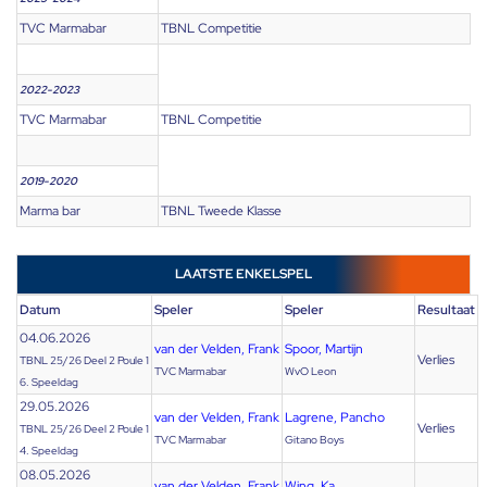
TVC Marmabar
TBNL Competitie
2022-2023
TVC Marmabar
TBNL Competitie
2019-2020
Marma bar
TBNL Tweede Klasse
LAATSTE ENKELSPEL
Datum
Speler
Speler
Resultaat
04.06.2026
van der Velden, Frank
Spoor, Martijn
Verlies
TBNL 25/26 Deel 2 Poule 1
TVC Marmabar
WvO Leon
6. Speeldag
29.05.2026
van der Velden, Frank
Lagrene, Pancho
Verlies
TBNL 25/26 Deel 2 Poule 1
TVC Marmabar
Gitano Boys
4. Speeldag
08.05.2026
van der Velden, Frank
Wing, Ka