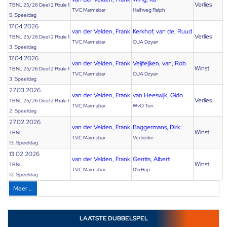
Verlies
TBNL 25/26 Deel 2 Poule 1
TVC Marmabar
Halfweg Ralph
5. Speeldag
17.04.2026
van der Velden, Frank
Kerkhof, van de, Ruud
Verlies
TBNL 25/26 Deel 2 Poule 1
TVC Marmabar
OJA Dzyan
3. Speeldag
17.04.2026
van der Velden, Frank
Veijfeijken, van, Rob
Winst
TBNL 25/26 Deel 2 Poule 1
TVC Marmabar
OJA Dzyan
3. Speeldag
27.03.2026
van der Velden, Frank
van Heeswijk, Gido
Verlies
TBNL 25/26 Deel 2 Poule 1
TVC Marmabar
WvO Ton
2. Speeldag
27.02.2026
van der Velden, Frank
Baggermans, Dirk
Winst
TBNL
TVC Marmabar
Vertierke
13. Speeldag
13.02.2026
van der Velden, Frank
Gerrits, Albert
Winst
TBNL
TVC Marmabar
D'n Hap
12. Speeldag
Meer …
LAATSTE DUBBELSPEL