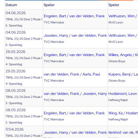
Datum
Speler
Speler
04.06.2026
Engelen, Bart
/
van der Velden, Frank
Velthuizen, Wim
/
TBNL 25/26 Deel 2 Poule 1
TVC Marmabar
WvO Leon
6. Speeldag
04.06.2026
Joosten, Harry
/
van der Velden, Frank
Velthuizen, Wim
/
TBNL 25/26 Deel 2 Poule 1
TVC Marmabar
WvO Leon
6. Speeldag
29.05.2026
Engelen, Bart
/
van der Velden, Frank
Wilkes, Angelo
/
K
TBNL 25/26 Deel 2 Poule 1
TVC Marmabar
Gitano Boys
4. Speeldag
29.05.2026
van der Velden, Frank
/
Aarts, Paul
Kuipers, Benji
/
La
TBNL 25/26 Deel 2 Poule 1
TVC Marmabar
Gitano Boys
4. Speeldag
08.05.2026
van der Velden, Frank
/
Joosten, Harry
Hodiamont, Leon
TBNL 25/26 Deel 2 Poule 1
TVC Marmabar
Halfweg Ralph
5. Speeldag
08.05.2026
Engelen, Bart
/
van der Velden, Frank
Wing, Ka
/
Hodiam
TBNL 25/26 Deel 2 Poule 1
TVC Marmabar
Halfweg Ralph
5. Speeldag
17.04.2026
Joosten, Harry
/
van der Velden, Frank
Kerkhof, van de, 
TBNL 25/26 Deel 2 Poule 1