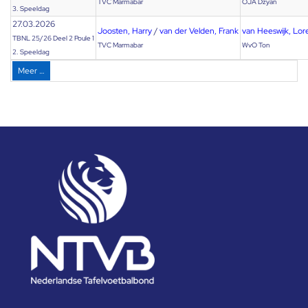
TVC Marmabar
OJA Dzyan
3. Speeldag
27.03.2026
Joosten, Harry
/
van der Velden, Frank
van Heeswijk, Lor
TBNL 25/26 Deel 2 Poule 1
TVC Marmabar
WvO Ton
2. Speeldag
Meer …