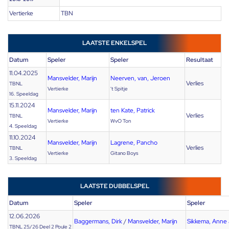
Vertierke
TBN
LAATSTE ENKELSPEL
Datum
Speler
Speler
Resultaat
11.04.2025
Mansvelder, Marijn
Neerven, van, Jeroen
Verlies
TBNL
Vertierke
't Spitje
16. Speeldag
15.11.2024
Mansvelder, Marijn
ten Kate, Patrick
Verlies
TBNL
Vertierke
WvO Ton
4. Speeldag
11.10.2024
Mansvelder, Marijn
Lagrene, Pancho
Verlies
TBNL
Vertierke
Gitano Boys
3. Speeldag
LAATSTE DUBBELSPEL
Datum
Speler
Speler
12.06.2026
Baggermans, Dirk
/
Mansvelder, Marijn
Sikkema, Anne
TBNL 25/26 Deel 2 Poule 2