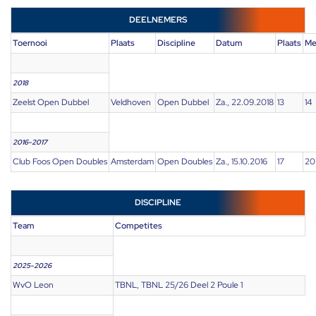
DEELNEMERS
Toernooi
Plaats
Discipline
Datum
Plaats
Me
2018
Zeelst Open Dubbel
Veldhoven
Open Dubbel
Za., 22.09.2018
13
14
2016-2017
Club Foos Open Doubles
Amsterdam
Open Doubles
Za., 15.10.2016
17
20
DISCIPLINE
Team
Competites
2025-2026
WvO Leon
TBNL, TBNL 25/26 Deel 2 Poule 1