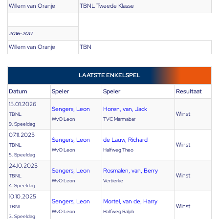
Willem van Oranje
TBNL Tweede Klasse
2016-2017
Willem van Oranje
TBN
LAATSTE ENKELSPEL
Datum
Speler
Speler
Resultaat
15.01.2026
Sengers, Leon
Horen, van, Jack
Winst
TBNL
WvO Leon
TVC Marmabar
9. Speeldag
07.11.2025
Sengers, Leon
de Lauw, Richard
Winst
TBNL
WvO Leon
Halfweg Theo
5. Speeldag
24.10.2025
Sengers, Leon
Rosmalen, van, Berry
Winst
TBNL
WvO Leon
Vertierke
4. Speeldag
10.10.2025
Sengers, Leon
Mortel, van de, Harry
Winst
TBNL
WvO Leon
Halfweg Ralph
3. Speeldag