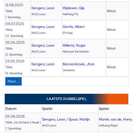
12.09.2025
Sengers, Leon
Wijdeven, Gijs
Winst
TBNL
WvO Leon
Halfweg Flo
1. Speeldag
04.07.2025
Sengers, Leon
Gerrits, Albert
Winst
TBNL
WvO Leon
D'n Hap
22. Speeldag
20.06.2025
Sengers, Leon
Willems, Roger
Winst
TBNL
WvO Leon
Mancave De Kweker
21. Speeldag
23.05.2025
Sengers, Leon
Bennenbroek, Jhon
Winst
TBNL
WvO Leon
Vertierke
19. Speeldag
Meer …
LAATSTE DUBBELSPEL
Datum
Speler
Speler
05.06.2026
Sengers, Leon
/
Spoor, Martijn
Mortel, van de, Harry
TBNL 25/26 Deel 2 Poule 1
WvO Leon
Halfweg Ralph
7. Speeldag