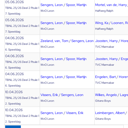
05.06.2026
Sengers, Leon
/
Spoor, Martijn
Mortel, van de, Harry
TBNL 25/26 Deel 2 Poule 1
WvO Leon
Halfweg Ralph
7. Speeldag
05.06.2026
Sengers, Leon
/
Spoor, Martijn
Wing, Ka
/
Loonen, R
TBNL 25/26 Deel 2 Poule 1
WvO Leon
Halfweg Ralph
7. Speeldag
04.06.2026
Zeeland, van, Tom
/
Sengers, Leon
Joosten, Harry
/
Hore
TBNL 25/26 Deel 2 Poule 1
WvO Leon
TVC Marmabar
6. Speeldag
04.06.2026
Sengers, Leon
/
Spoor, Martijn
Joosten, Harry
/
Enge
TBNL 25/26 Deel 2 Poule 1
WvO Leon
TVC Marmabar
6. Speeldag
04.06.2026
Sengers, Leon
/
Spoor, Martijn
Engelen, Bart
/
Horen
TBNL 25/26 Deel 2 Poule 1
WvO Leon
TVC Marmabar
6. Speeldag
10.04.2026
Vissers, Erik
/
Sengers, Leon
Wilkes, Angelo
/
Lagr
TBNL 25/26 Deel 2 Poule 1
WvO Leon
Gitano Boys
2. Speeldag
10.04.2026
Sengers, Leon
/
Vissers, Erik
Leimbergen, Albert
/
TBNL 25/26 Deel 2 Poule 1
WvO Leon
Gitano Boys
2. Speeldag