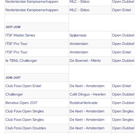
Nederlandse Kampioenschappen
MLC - Elsloo
Open Dubbel
Nederlandse Kampioenschappen
MLC - Elsloo
Open Enkel
2017-2018
ITSF Master Series
Spijkenisse
Open Dubbel
ITSF Pro Tour
Amsterdam
Open Dubbel
ITSF Pro Tour
Amsterdam
Open Enkel
1e TBNL Challenger
De Boemel - Mierlo
Open Dubbel
2016-2017
Club Foos Open Enkel
De Keet - Amsterdam
Open Enkel
Challenger
Café Dingus - Heerlen
Open Dubbel
Benelux Open 2017
Rodahal Kerkrade
Open Dubbel
Club Foos Open Singles
De Keet - Amsterdam
Open Singles
Club Foos Open Singles
De Keet - Amsterdam
Open Singles
Club Foos Open Doubles
De Keet - Amsterdam
Open Dubbel