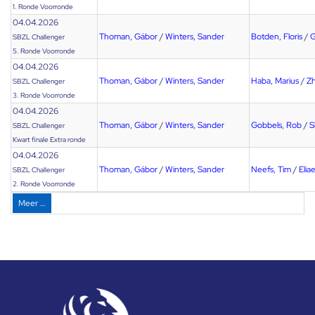
1. Ronde Voorronde
04.04.2026
Thoman, Gábor
/
Winters, Sander
Botden, Floris
/
G
SBZL Challenger
5. Ronde Voorronde
04.04.2026
Thoman, Gábor
/
Winters, Sander
Haba, Marius
/
Zh
SBZL Challenger
3. Ronde Voorronde
04.04.2026
Thoman, Gábor
/
Winters, Sander
Gobbels, Rob
/
S
SBZL Challenger
Kwart finale Extra ronde
04.04.2026
Thoman, Gábor
/
Winters, Sander
Neefs, Tim
/
Elia
SBZL Challenger
2. Ronde Voorronde
Meer …