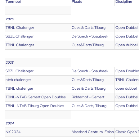
Toernooi
Plaats
Discipline
2026
TBNL Challenger
Cues & Darts Tilburg
Open Dubbel
SBZL Challenger
De Spech - Spaubeek
Open Dubbel
TBNL Challenger
Cues&Darts Tilburg
Open dubbel
2025
SBZL Challenger
De Spech - Spaubeek
Open Double
ntvb challenger
Cues&Darts Tilburg
TBNL Challen
TBNL challenger
Cues & Darts Tilburg
open dubbel
TBNL-NTVB Gemert Open Doubles
Ridderhof - Gemert
Open Dubbel
TBNL-NTVB Tilburg Open Doubles
Cues & Darts, Tilburg
Open Dubbel
2024
NK 2024
Maasland Centrum, Elsloo
Classic Open 