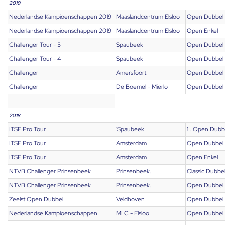
2019
Nederlandse Kampioenschappen 2019
Maaslandcentrum Elsloo
Open Dubbel
Nederlandse Kampioenschappen 2019
Maaslandcentrum Elsloo
Open Enkel
Challenger Tour - 5
Spaubeek
Open Dubbel
Challenger Tour - 4
Spaubeek
Open Dubbel
Challenger
Amersfoort
Open Dubbel
Challenger
De Boemel - Mierlo
Open Dubbel
2018
ITSF Pro Tour
'Spaubeek
1.. Open Dubb
ITSF Pro Tour
Amsterdam
Open Dubbel
ITSF Pro Tour
Amsterdam
Open Enkel
NTVB Challenger Prinsenbeek
Prinsenbeek.
Classic Dubbe
NTVB Challenger Prinsenbeek
Prinsenbeek.
Open Dubbel
Zeelst Open Dubbel
Veldhoven
Open Dubbel
Nederlandse Kampioenschappen
MLC - Elsloo
Open Dubbel