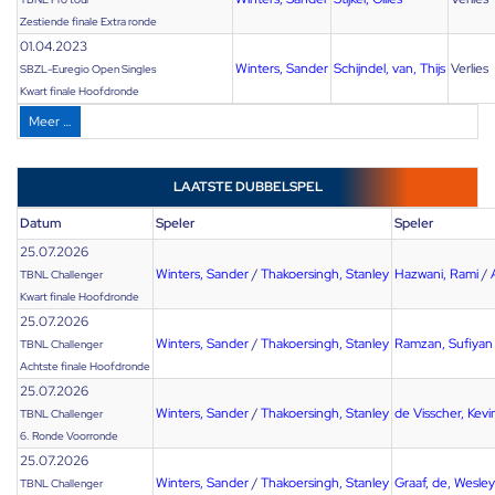
Zestiende finale Extra ronde
01.04.2023
Winters, Sander
Schijndel, van, Thijs
Verlies
SBZL-Euregio Open Singles
Kwart finale Hoofdronde
Meer …
LAATSTE DUBBELSPEL
Datum
Speler
Speler
25.07.2026
Winters, Sander
/
Thakoersingh, Stanley
Hazwani, Rami
/
TBNL Challenger
Kwart finale Hoofdronde
25.07.2026
Winters, Sander
/
Thakoersingh, Stanley
Ramzan, Sufiyan
TBNL Challenger
Achtste finale Hoofdronde
25.07.2026
Winters, Sander
/
Thakoersingh, Stanley
de Visscher, Kevi
TBNL Challenger
6. Ronde Voorronde
25.07.2026
Winters, Sander
/
Thakoersingh, Stanley
Graaf, de, Wesley
TBNL Challenger