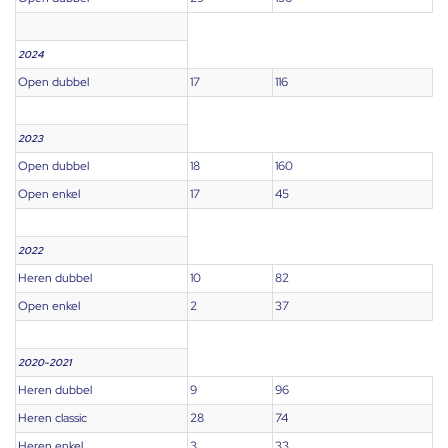
2024
Open dubbel
17
116
2023
Open dubbel
18
160
Open enkel
17
45
2022
Heren dubbel
10
82
Open enkel
2
37
2020-2021
Heren dubbel
9
96
Heren classic
28
74
Heren enkel
3
33