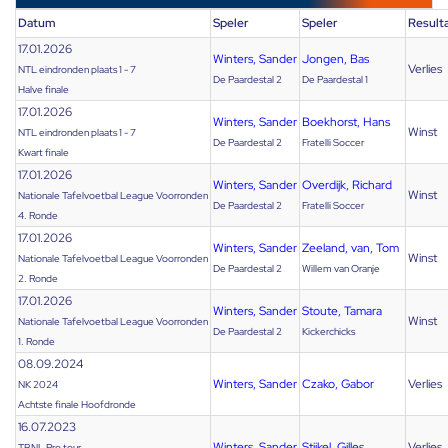
Datum
Speler
Speler
Result
17.01.2026
Winters, Sander
Jongen, Bas
Verlies
NTL eindronden plaats 1 - 7
De Paardestal 2
De Paardestal 1
Halve finale
17.01.2026
Winters, Sander
Boekhorst, Hans
Winst
NTL eindronden plaats 1 - 7
De Paardestal 2
Fratelli Soccer
Kwart finale
17.01.2026
Winters, Sander
Overdijk, Richard
Winst
Nationale Tafelvoetbal League Voorronden
De Paardestal 2
Fratelli Soccer
4. Ronde
17.01.2026
Winters, Sander
Zeeland, van, Tom
Winst
Nationale Tafelvoetbal League Voorronden
De Paardestal 2
Willem van Oranje
2. Ronde
17.01.2026
Winters, Sander
Stoute, Tamara
Winst
Nationale Tafelvoetbal League Voorronden
De Paardestal 2
Kickerchicks
1. Ronde
08.09.2024
Winters, Sander
Czako, Gabor
Verlies
NK 2024
Achtste finale Hoofdronde
16.07.2023
Winters, Sander
Stijkel, Gilles
Verlies
TBNL Pro tour