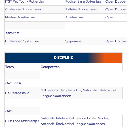
ITSF Pro Tour - Rotterdam
Poolcentrum Spijkenisse
Open Dubbel
Challenger Prinsenbeek
Pallieter Prinsenbeek
Open Dubbel
Masters Amsterdam
Amsterdam
Open
2015-2016
Challenger_Spijkenisse
Spijkenisse
Open Double
DISCIPLINE
Team
Competites
2025-2026
NTL eindronden plaats 1 - 7, Nationale Tafelvoetbal
De Paardestal 2
League Voorronden
2025
Nationale Tafelvoetbal League Finale Rondes,
Club Foos afdankertjes
Nationale Tafelvoetbal League Voorrondes