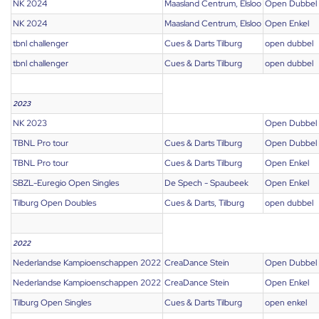
NK 2024
Maasland Centrum, Elsloo
Open Dubbel
NK 2024
Maasland Centrum, Elsloo
Open Enkel
tbnl challenger
Cues & Darts Tilburg
open dubbel
tbnl challenger
Cues & Darts Tilburg
open dubbel
2023
NK 2023
Open Dubbel
TBNL Pro tour
Cues & Darts Tilburg
Open Dubbel
TBNL Pro tour
Cues & Darts Tilburg
Open Enkel
SBZL-Euregio Open Singles
De Spech - Spaubeek
Open Enkel
Tilburg Open Doubles
Cues & Darts, Tilburg
open dubbel
2022
Nederlandse Kampioenschappen 2022
CreaDance Stein
Open Dubbel
Nederlandse Kampioenschappen 2022
CreaDance Stein
Open Enkel
Tilburg Open Singles
Cues & Darts Tilburg
open enkel