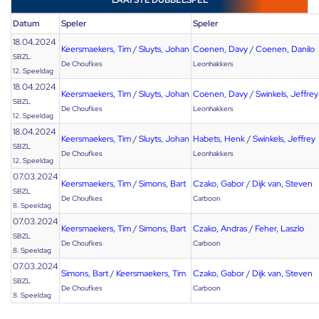
LAATSTE DUBBELSPEL
Datum
Speler
Speler
18.04.2024
Keersmaekers, Tim
/
Sluyts, Johan
Coenen, Davy
/
Coenen, Danilo
SBZL
De Choufkes
Leonhakkers
12. Speeldag
18.04.2024
Keersmaekers, Tim
/
Sluyts, Johan
Coenen, Davy
/
Swinkels, Jeffrey
SBZL
De Choufkes
Leonhakkers
12. Speeldag
18.04.2024
Keersmaekers, Tim
/
Sluyts, Johan
Habets, Henk
/
Swinkels, Jeffrey
SBZL
De Choufkes
Leonhakkers
12. Speeldag
07.03.2024
Keersmaekers, Tim
/
Simons, Bart
Czako, Gabor
/
Dijk van, Steven
SBZL
De Choufkes
Carboon
8. Speeldag
07.03.2024
Keersmaekers, Tim
/
Simons, Bart
Czako, Andras
/
Feher, Laszlo
SBZL
De Choufkes
Carboon
8. Speeldag
07.03.2024
Simons, Bart
/
Keersmaekers, Tim
Czako, Gabor
/
Dijk van, Steven
SBZL
De Choufkes
Carboon
8. Speeldag