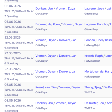
7. Speeldag
05.06.2026
Donkers, Jan
/
Vromen, Dzyan
Lagrene, Joey
/
Lei
TBNL 25/26 Deel 2 Poule 1
OJA Dzyan
Gitano Boys
7. Speeldag
05.06.2026
Brouwer, de, Koen
/
Vromen, Dzyan
Lagrene, Pancho
/
L
TBNL 25/26 Deel 2 Poule 1
OJA Dzyan
Gitano Boys
7. Speeldag
22.05.2026
Vromen, Dzyan
/
Donkers, Jan
Loonen, Roel
/
Kesse
TBNL 25/26 Deel 2 Poule 1
OJA Dzyan
Halfweg Ralph
6. Speeldag
22.05.2026
Vromen, Dzyan
/
Donkers, Jan
Kessels, Ralph
/
Loon
TBNL 25/26 Deel 2 Poule 1
OJA Dzyan
Halfweg Ralph
6. Speeldag
22.05.2026
Vromen, Dzyan
/
Donkers, Jan
Mortel, van de, Harr
TBNL 25/26 Deel 2 Poule 1
OJA Dzyan
Halfweg Ralph
6. Speeldag
08.05.2026
Kessel, van, Ties
/
Vromen, Dzyan
Zhang, Tjing
/
De Kus
TBNL 25/26 Deel 2 Poule 1
OJA Dzyan
WvO Ton
5. Speeldag
08.05.2026
Donkers, Jan
/
Vromen, Dzyan
De Kuster, Ton
/
Adh
TBNL 25/26 Deel 2 Poule 1
OJA Dzyan
WvO Ton
5. Speeldag