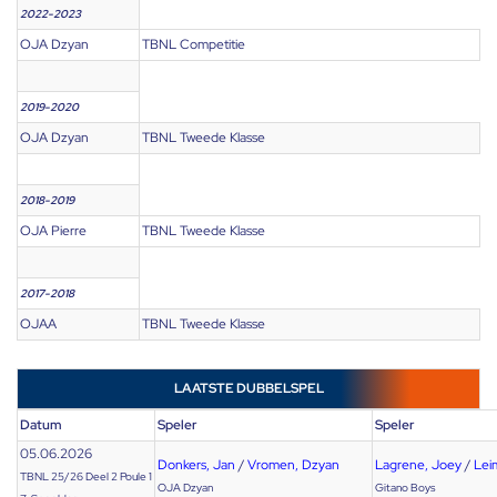
2022-2023
OJA Dzyan
TBNL Competitie
2019-2020
OJA Dzyan
TBNL Tweede Klasse
2018-2019
OJA Pierre
TBNL Tweede Klasse
2017-2018
OJAA
TBNL Tweede Klasse
LAATSTE DUBBELSPEL
Datum
Speler
Speler
05.06.2026
Donkers, Jan
/
Vromen, Dzyan
Lagrene, Joey
/
Lei
TBNL 25/26 Deel 2 Poule 1
OJA Dzyan
Gitano Boys