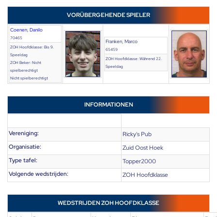
VORÜBERGEHENDE SPIELER
Coenen, Danilo
70465
Franken, Marco
ZOH Hoofdklasse: Bis 9.
65459
Speeldag
ZOH Hoofdklasse: Während 22.
ZOH Beker: Nicht
Speeldag
spielberechtigt
Nicht spielberechtigt
INFORMATIONEN
Vereniging:
Ricky's Pub
Organisatie:
Zuid Oost Hoek
Type tafel:
Topper2000
Volgende wedstrijden:
ZOH Hoofdklasse
WEDSTRIJDEN ZOH HOOFDKLASSE