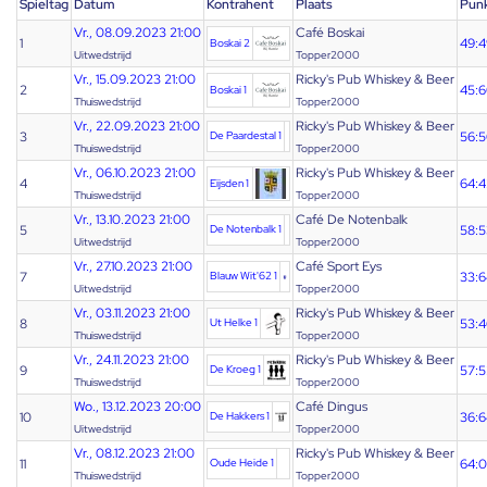
Spieltag
Datum
Kontrahent
Plaats
Pun
Vr., 08.09.2023 21:00
Café Boskai
1
49:4
Boskai 2
Uitwedstrijd
Topper2000
Vr., 15.09.2023 21:00
Ricky's Pub Whiskey & Beer
2
45:
Boskai 1
Thuiswedstrijd
Topper2000
Vr., 22.09.2023 21:00
Ricky's Pub Whiskey & Beer
3
De Paardestal 1
56:
Thuiswedstrijd
Topper2000
Vr., 06.10.2023 21:00
Ricky's Pub Whiskey & Beer
4
64:4
Eijsden 1
Thuiswedstrijd
Topper2000
Vr., 13.10.2023 21:00
Café De Notenbalk
5
De Notenbalk 1
58:5
Uitwedstrijd
Topper2000
Vr., 27.10.2023 21:00
Café Sport Eys
7
Blauw Wit'62 1
33:6
Uitwedstrijd
Topper2000
Vr., 03.11.2023 21:00
Ricky's Pub Whiskey & Beer
8
Ut Helke 1
53:4
Thuiswedstrijd
Topper2000
Vr., 24.11.2023 21:00
Ricky's Pub Whiskey & Beer
9
De Kroeg 1
57:5
Thuiswedstrijd
Topper2000
Wo., 13.12.2023 20:00
Café Dingus
10
De Hakkers 1
36:6
Uitwedstrijd
Topper2000
Vr., 08.12.2023 21:00
Ricky's Pub Whiskey & Beer
11
Oude Heide 1
64:0
Thuiswedstrijd
Topper2000