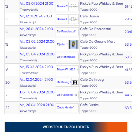
Vr., 05.01.2024 21:00
Ricky's Pub Whiskey & Beer
12
61:4
Boskai 2
Thuiswedstrijd
Topper2000
Vr., 12.01.2024 21:00
Café Boskai
13
29:6
Boskai 1
Uitwedstrijd
Topper2000
Vr., 26.01.2024 21:00
Café De Paardestal
14
De Paardestal 1
20:
Uitwedstrijd
Topper2000
Vr., 02.02.2024 21:00
Café De Greune Mèrt
15
53:5
Eijsden 1
Uitwedstrijd
Topper2000
Vr., 05.04.2024 21:00
Ricky's Pub Whiskey & Beer
16
De Notenbalk 1
63:5
Thuiswedstrijd
Topper2000
Vr., 15.03.2024 21:00
Ricky's Pub Whiskey & Beer
18
Blauw Wit'62 1
41:5
Thuiswedstrijd
Topper2000
Vr., 12.04.2024 21:00
Café De Kroeg
20
De Kroeg 1
53:5
Uitwedstrijd
Topper2000
Do., 18.04.2024 21:00
Ricky's Pub Whiskey & Beer
21
De Hakkers 1
44:6
Thuiswedstrijd
Topper2000
Vr., 26.04.2024 21:00
Café Dierks
22
Oude Heide 1
63:5
Uitwedstrijd
Topper2000
WEDSTRIJDEN ZOH BEKER