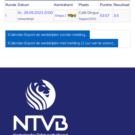
Runde
Datum
Kontrahent
Plaats
Punkte
Resultaat
Vr., 29.09.2023 21:00
Café Dingus
1
53:57
3:5
Dingus 2
Uitwedstrijd
Topper2000
iCalendar-Export de wedstrijden zonder melding…
iCalendar-Export de wedstrijden met melding (2 uur van te voren)…