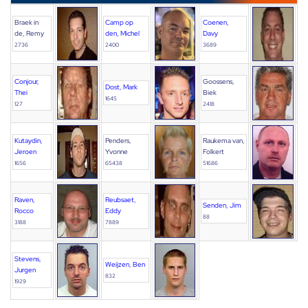
Braek in
Camp op
Coenen,
de, Remy
den, Michel
Davy
2736
2400
3689
Conjour,
Goossens,
Dost, Mark
Thei
Biek
1645
127
2418
Kutaydin,
Penders,
Raukema van,
Jeroen
Yvonne
Folkert
1656
65438
51686
Raven,
Reubsaet,
Senden, Jim
Rocco
Eddy
88
3188
7889
Stevens,
Weijzen, Ben
Jurgen
832
1929