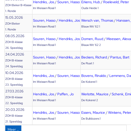
Hendriks, Jos
/
Souren, Hasso
Erkens, Hub
/
Roeleveld, Peter
ZOH Beker B-Klasse
Im Weissen Rossl 1
Oude Heide 1
1. Ronde
15.05.2026
Souren, Hasso
/
Hendriks, Jos
Wersch van, Thomas
/
Hanssen,
ZOH Beker
Im Weissen Rossl 1
Blauw Wit '62 1
1. Ronde
08.05.2026
Souren, Hasso
/
Hendriks, Jos
Domen, Ruud
/
Meessen, Alexa
ZOH B-klasse
Im Weissen Rossl 1
Blauw Wit '62 2
26. Speeldag
24.04.2026
Souren, Hasso
/
Hendriks, Jos
Beckers, Richard
/
Pantus, Bart
ZOH B-klasse
Im Weissen Rossl 1
De Poart 1
24. Speeldag
10.04.2026
Hendriks, Jos
/
Souren, Hasso
Bovens, Rinaldo
/
Lemmens, Da
ZOH B-klasse
Im Weissen Rossl 1
De Kokerel 1
23. Speeldag
27.03.2026
Hendriks, Jos
/
Paffen, Jo
Werlotte, Maurice
/
Schenk, Emi
ZOH B-klasse
Im Weissen Rossl 1
De Kokerel 2
22. Speeldag
20.03.2026
Hendriks, Jos
/
Souren, Hasso
Essers, Maurice
/
Winkens, Pete
ZOH B-klasse
Im Weissen Rossl 1
De Bulldozers 1
21. Speeldag
Meer …