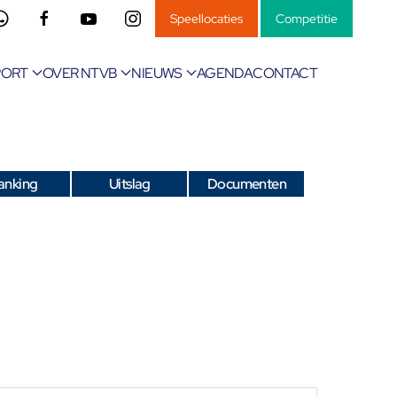
Speellocaties
Competitie
PORT
OVER NTVB
NIEUWS
AGENDA
CONTACT
anking
Uitslag
Documenten