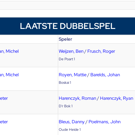
LAATSTE DUBBELSPEL
Speler
n, Michel
Weijzen, Ben
/
Frusch, Roger
De Poart 1
n, Michel
Royen, Mattie
/
Barelds, Johan
Boskai 1
eter
Harenczyk, Roman
/
Harenczyk, Ryan
D'r Bok 1
eter
Bleus, Danny
/
Poelmans, John
Oude Heide 1