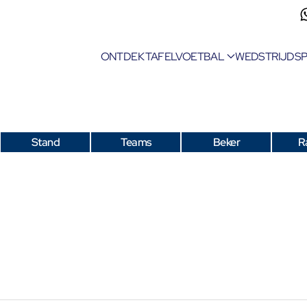
ONTDEK TAFELVOETBAL
WEDSTRIJDS
Stand
Teams
Beker
R