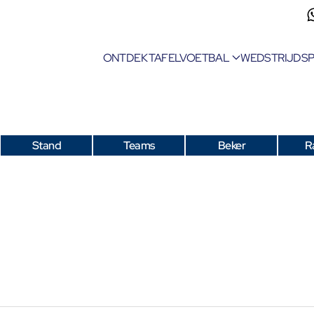
ONTDEK TAFELVOETBAL
WEDSTRIJDS
Stand
Teams
Beker
R