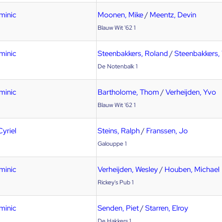
minic
Moonen, Mike
/
Meentz, Devin
Blauw Wit '62 1
minic
Steenbakkers, Roland
/
Steenbakkers,
De Notenbalk 1
minic
Bartholome, Thom
/
Verheijden, Yvo
Blauw Wit '62 1
Cyriel
Steins, Ralph
/
Franssen, Jo
Galouppe 1
minic
Verheijden, Wesley
/
Houben, Michael
Rickey's Pub 1
minic
Senden, Piet
/
Starren, Elroy
De Hakkers 1