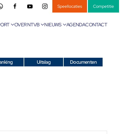
Speellocaties
Competitie
PORT
OVER NTVB
NIEUWS
AGENDA
CONTACT
anking
Uitslag
Documenten