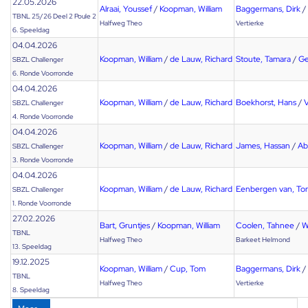
22.05.2026
Alraai, Youssef
/
Koopman, William
Baggermans, Dirk
/
TBNL 25/26 Deel 2 Poule 2
Halfweg Theo
Vertierke
6. Speeldag
04.04.2026
Koopman, William
/
de Lauw, Richard
Stoute, Tamara
/
Ge
SBZL Challenger
6. Ronde Voorronde
04.04.2026
Koopman, William
/
de Lauw, Richard
Boekhorst, Hans
/
V
SBZL Challenger
4. Ronde Voorronde
04.04.2026
Koopman, William
/
de Lauw, Richard
James, Hassan
/
Ab
SBZL Challenger
3. Ronde Voorronde
04.04.2026
Koopman, William
/
de Lauw, Richard
Eenbergen van, To
SBZL Challenger
1. Ronde Voorronde
27.02.2026
Bart, Gruntjes
/
Koopman, William
Coolen, Tahnee
/
W
TBNL
Halfweg Theo
Barkeet Helmond
13. Speeldag
19.12.2025
Koopman, William
/
Cup, Tom
Baggermans, Dirk
/
TBNL
Halfweg Theo
Vertierke
8. Speeldag