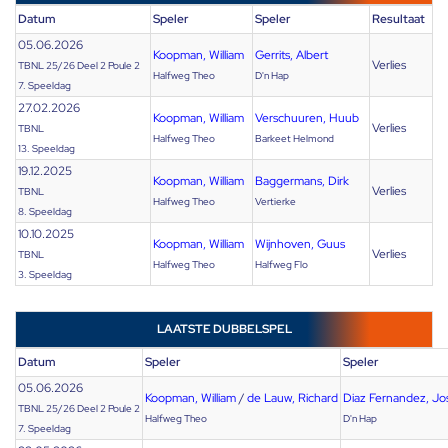
Datum
Speler
Speler
Resultaat
05.06.2026
Koopman, William
Gerrits, Albert
Verlies
TBNL 25/26 Deel 2 Poule 2
Halfweg Theo
D'n Hap
7. Speeldag
27.02.2026
Koopman, William
Verschuuren, Huub
Verlies
TBNL
Halfweg Theo
Barkeet Helmond
13. Speeldag
19.12.2025
Koopman, William
Baggermans, Dirk
Verlies
TBNL
Halfweg Theo
Vertierke
8. Speeldag
10.10.2025
Koopman, William
Wijnhoven, Guus
Verlies
TBNL
Halfweg Theo
Halfweg Flo
3. Speeldag
LAATSTE DUBBELSPEL
Datum
Speler
Speler
05.06.2026
Koopman, William
/
de Lauw, Richard
Diaz Fernandez, Jo
TBNL 25/26 Deel 2 Poule 2
Halfweg Theo
D'n Hap
7. Speeldag