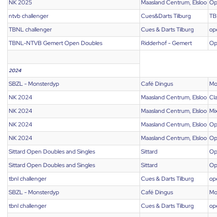
NK 2025
Maasland Centrum, Elsloo
Op
ntvb challenger
Cues&Darts Tilburg
TB
TBNL challenger
Cues & Darts Tilburg
op
TBNL-NTVB Gemert Open Doubles
Ridderhof - Gemert
Op
2024
SBZL - Monsterdyp
Café Dingus
Mo
NK 2024
Maasland Centrum, Elsloo
Cl
NK 2024
Maasland Centrum, Elsloo
Mi
NK 2024
Maasland Centrum, Elsloo
Op
NK 2024
Maasland Centrum, Elsloo
Op
Sittard Open Doubles and Singles
Sittard
Op
Sittard Open Doubles and Singles
Sittard
Op
tbnl challenger
Cues & Darts Tilburg
op
SBZL - Monsterdyp
Café Dingus
Mo
tbnl challenger
Cues & Darts Tilburg
op