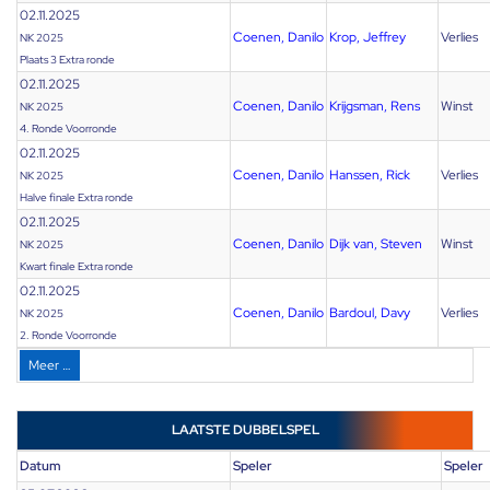
02.11.2025
Coenen, Danilo
Krop, Jeffrey
Verlies
NK 2025
Plaats 3 Extra ronde
02.11.2025
Coenen, Danilo
Krijgsman, Rens
Winst
NK 2025
4. Ronde Voorronde
02.11.2025
Coenen, Danilo
Hanssen, Rick
Verlies
NK 2025
Halve finale Extra ronde
02.11.2025
Coenen, Danilo
Dijk van, Steven
Winst
NK 2025
Kwart finale Extra ronde
02.11.2025
Coenen, Danilo
Bardoul, Davy
Verlies
NK 2025
2. Ronde Voorronde
Meer …
LAATSTE DUBBELSPEL
Datum
Speler
Speler