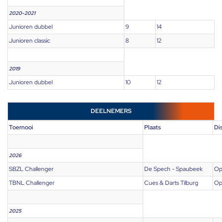
2020-2021
Junioren dubbel
9
14
Junioren classic
8
12
2019
Junioren dubbel
10
12
DEELNEMERS
Toernooi
Plaats
Di
2026
SBZL Challenger
De Spech - Spaubeek
Op
TBNL Challenger
Cues & Darts Tilburg
Op
2025