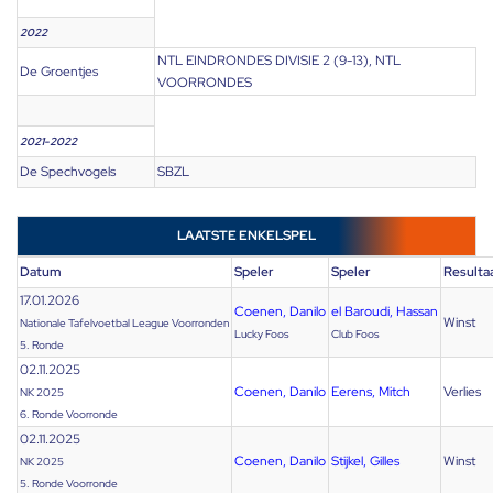
2022
NTL EINDRONDES DIVISIE 2 (9-13), NTL
De Groentjes
VOORRONDES
2021-2022
De Spechvogels
SBZL
LAATSTE ENKELSPEL
Datum
Speler
Speler
Resulta
17.01.2026
Coenen, Danilo
el Baroudi, Hassan
Winst
Nationale Tafelvoetbal League Voorronden
Lucky Foos
Club Foos
5. Ronde
02.11.2025
Coenen, Danilo
Eerens, Mitch
Verlies
NK 2025
6. Ronde Voorronde
02.11.2025
Coenen, Danilo
Stijkel, Gilles
Winst
NK 2025
5. Ronde Voorronde