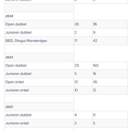
2024
Open dubbel
28
116
Junioren dubbel
2
9
SBZL Dingus Monsterdyps
17
42
2023
Open dubbel
29
160
Junioren dubbel
5
16
Open enkel
31
45
Junioren enkel
10
12
2022
Junioren dubbel
4
9
Junioren enkel
2
5