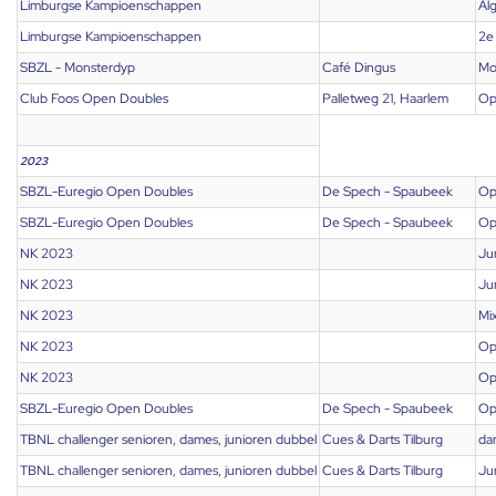
Limburgse Kampioenschappen
Al
Limburgse Kampioenschappen
2e 
SBZL - Monsterdyp
Café Dingus
Mo
Club Foos Open Doubles
Palletweg 21, Haarlem
Op
2023
SBZL-Euregio Open Doubles
De Spech - Spaubeek
Op
SBZL-Euregio Open Doubles
De Spech - Spaubeek
Op
NK 2023
Ju
NK 2023
Ju
NK 2023
Mi
NK 2023
Op
NK 2023
Op
SBZL-Euregio Open Doubles
De Spech - Spaubeek
Op
TBNL challenger senioren, dames, junioren dubbel
Cues & Darts Tilburg
da
TBNL challenger senioren, dames, junioren dubbel
Cues & Darts Tilburg
Ju