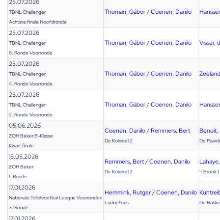
25.07.2026
Thoman, Gábor
/
Coenen, Danilo
Hanssen
TBNL Challenger
Achtste finale Hoofdronde
25.07.2026
Thoman, Gábor
/
Coenen, Danilo
Visser, 
TBNL Challenger
6. Ronde Voorronde
25.07.2026
Thoman, Gábor
/
Coenen, Danilo
Zeeland
TBNL Challenger
4. Ronde Voorronde
25.07.2026
Thoman, Gábor
/
Coenen, Danilo
Hanssen
TBNL Challenger
2. Ronde Voorronde
05.06.2026
Coenen, Danilo
/
Remmers, Bert
Benoit,
ZOH Beker B-Klasse
De Kokerel 2
De Paarde
Kwart finale
15.05.2026
Remmers, Bert
/
Coenen, Danilo
Lahaye,
ZOH Beker
De Kokerel 2
't Brook 1
1. Ronde
17.01.2026
Hemmink, Rutger
/
Coenen, Danilo
Kuhtrei
Nationale Tafelvoetbal League Voorronden
Lucky Foos
De Hakke
3. Ronde
17.01.2026