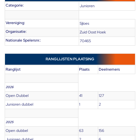
Categorie:
Junioren
Vereniging:
Sjloes
Organisatie:
Zuid Oost Hoek
Nationale Spelersnr.:
70465
RANGLIJSTEN PLAATSING
Ranglijst
Plaats
Deelnemers
2026
Open Dubbel
41
127
Junioren dubbel
1
2
2025
Open dubbel
63
156
Junioren dubbel
2
6