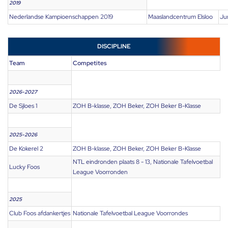
2019
Nederlandse Kampioenschappen 2019
Maaslandcentrum Elsloo
Ju
DISCIPLINE
Team
Competites
2026-2027
De Sjloes 1
ZOH B-klasse, ZOH Beker, ZOH Beker B-Klasse
2025-2026
De Kokerel 2
ZOH B-klasse, ZOH Beker, ZOH Beker B-Klasse
NTL eindronden plaats 8 - 13, Nationale Tafelvoetbal
Lucky Foos
League Voorronden
2025
Club Foos afdankertjes
Nationale Tafelvoetbal League Voorrondes