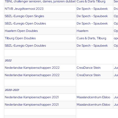
TBNL challenger senioren, dames, junioren dubbel
Cues & Darts Tilburg
Se
NTVB Jeugdtoernooi 2023
De Spech - Spaubeek
Dr
SBZL-Euregio Open Singles
De Spech - Spaubeek
Op
SBZL-Euregio Open Doubles
De Spech - Spaubeek
Op
Haarlem Open Doubles
Haarlem
Op
Tilburg Open Doubles
Cues & Darts, Tilburg
op
SBZL-Euregio Open Doubles
De Spech - Spaubeek
Op
2022
Nederlandse Kampioenschappen 2022
CreaDance Stein
Ju
Nederlandse Kampioenschappen 2022
CreaDance Stein
Ju
2020-2021
Nederlandse Kampioenschappen 2021
Maaslandcentrum Elsloo
Ju
Nederlandse Kampioenschappen 2021
Maaslandcentrum Elsloo
Ju