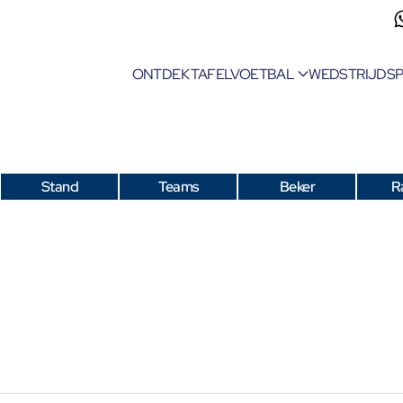
ONTDEK TAFELVOETBAL
WEDSTRIJDS
Stand
Teams
Beker
R