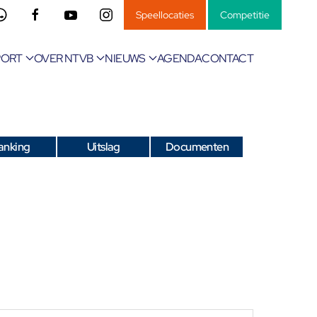
Speellocaties
Competitie
PORT
OVER NTVB
NIEUWS
AGENDA
CONTACT
anking
Uitslag
Documenten