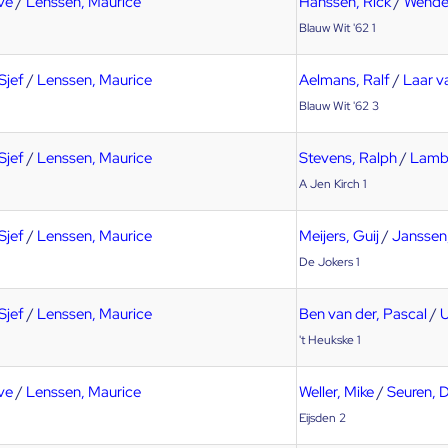
ve
/
Lenssen, Maurice
Hanssen, Rick
/
Wender
Blauw Wit '62 1
Sjef
/
Lenssen, Maurice
Aelmans, Ralf
/
Laar va
Blauw Wit '62 3
Sjef
/
Lenssen, Maurice
Stevens, Ralph
/
Lamb
A Jen Kirch 1
Sjef
/
Lenssen, Maurice
Meijers, Guij
/
Janssen
De Jokers 1
Sjef
/
Lenssen, Maurice
Ben van der, Pascal
/
U
't Heukske 1
ve
/
Lenssen, Maurice
Weller, Mike
/
Seuren, 
Eijsden 2