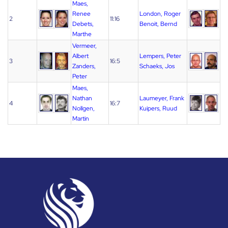
Maes,
Renee
London, Roger
2
11:16
Debets,
Benoit, Bernd
Marthe
Vermeer,
Albert
Lempers, Peter
3
16:5
Zanders,
Schaeks, Jos
Peter
Maes,
Nathan
Laumeyer, Frank
4
16:7
Nollgen,
Kuipers, Ruud
Martin