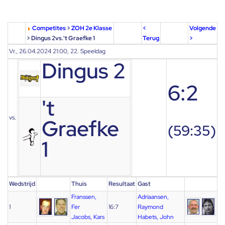
Competites
>
ZOH 2e Klasse
<
Volgende
> Dingus 2vs.'t Graefke 1
Terug
>
Vr., 26.04.2024 21:00, 22. Speeldag
Dingus 2
6:2
't
vs.
Graefke
(59:35)
1
Wedstrijd
Thuis
Resultaat
Gast
Franssen,
Adriaansen,
1
Fer
16:7
Raymond
Jacobs, Kars
Habets, John