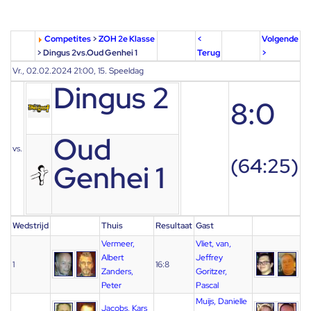
Competites
>
ZOH 2e Klasse
<
Volgende
> Dingus 2vs.Oud Genhei 1
Terug
>
Vr., 02.02.2024 21:00, 15. Speeldag
Dingus 2
8:0
Oud
vs.
(64:25)
Genhei 1
Wedstrijd
Thuis
Resultaat
Gast
Vermeer,
Vliet, van,
Albert
Jeffrey
1
16:8
Zanders,
Goritzer,
Peter
Pascal
Muijs, Danielle
Jacobs, Kars