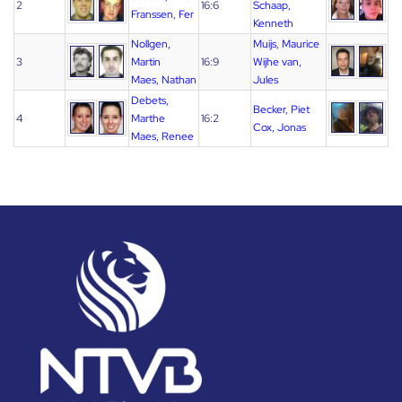
2
16:6
Schaap,
Franssen, Fer
Kenneth
Nollgen,
Muijs, Maurice
3
Martin
16:9
Wijhe van,
Maes, Nathan
Jules
Debets,
Becker, Piet
4
Marthe
16:2
Cox, Jonas
Maes, Renee