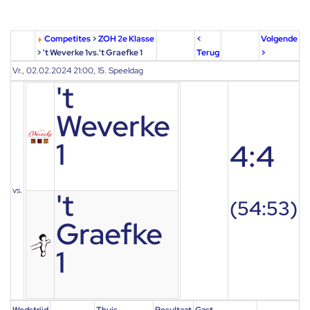
Competites
>
ZOH 2e Klasse
<
Volgende
> 't Weverke 1vs.'t Graefke 1
Terug
>
Vr., 02.02.2024 21:00, 15. Speeldag
't
Weverke
1
4:4
vs.
't
(54:53)
Graefke
1