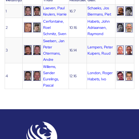
Wedstrijd
Thuis
Resultaat
Gast
Laeven, Paul
Schaeks, Jos
1
16:7
Keulers, Harrie
Biermans, Piet
Cerfontaine,
Habets, John
2
Roel
10:16
Adriaansen,
Schmitz, Sven
Raymond
Swelsen, Jan
Peter
Lempers, Peter
3
16:14
Otermans,
Kuipers, Ruud
Andre
Willems,
Sander
London, Roger
4
12:16
Eurelings,
Habets, Ivo
Pascal