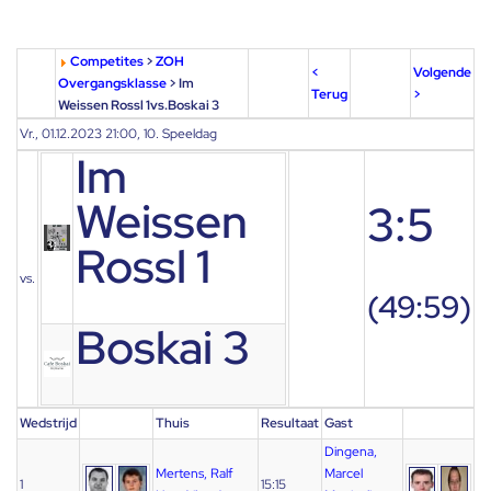
Competites
>
ZOH
<
Volgende
Overgangsklasse
> Im
Terug
>
Weissen Rossl 1vs.Boskai 3
Vr., 01.12.2023 21:00, 10. Speeldag
Im
Weissen
3:5
Rossl 1
vs.
(49:59)
Boskai 3
Wedstrijd
Thuis
Resultaat
Gast
Dingena,
Mertens, Ralf
Marcel
1
15:15