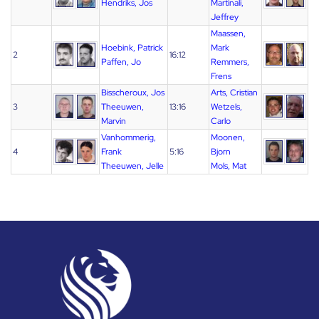
Hendriks, Jos
Martinali,
Jeffrey
Maassen,
Hoebink, Patrick
Mark
2
16:12
Paffen, Jo
Remmers,
Frens
Bisscheroux, Jos
Arts, Cristian
3
Theeuwen,
13:16
Wetzels,
Marvin
Carlo
Vanhommerig,
Moonen,
4
Frank
5:16
Bjorn
Theeuwen, Jelle
Mols, Mat