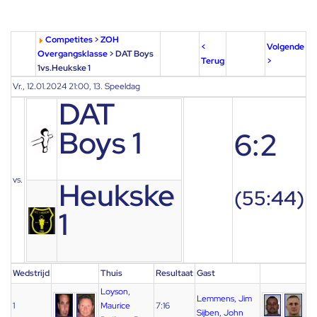
Competites
>
ZOH
<
Volgende
Overgangsklasse
> DAT Boys
Terug
>
1vs.Heukske 1
Vr., 12.01.2024 21:00, 13. Speeldag
DAT
Boys 1
6:2
vs.
Heukske
(55:44)
1
Wedstrijd
Thuis
Resultaat
Gast
Loyson,
Lemmens, Jim
1
Maurice
7:16
Sijben, John