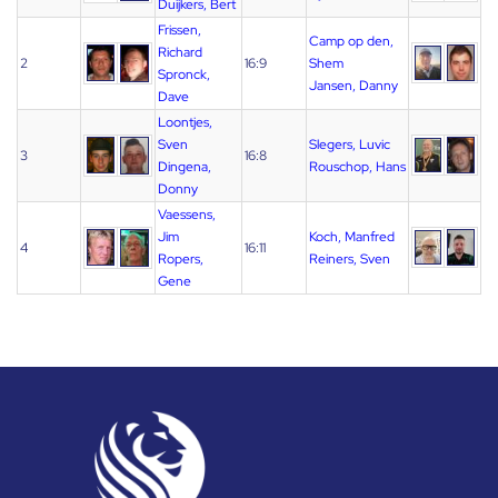
Duijkers, Bert
Frissen,
Camp op den,
Richard
2
16:9
Shem
Spronck,
Jansen, Danny
Dave
Loontjes,
Sven
Slegers, Luvic
3
16:8
Dingena,
Rouschop, Hans
Donny
Vaessens,
Jim
Koch, Manfred
4
16:11
Ropers,
Reiners, Sven
Gene