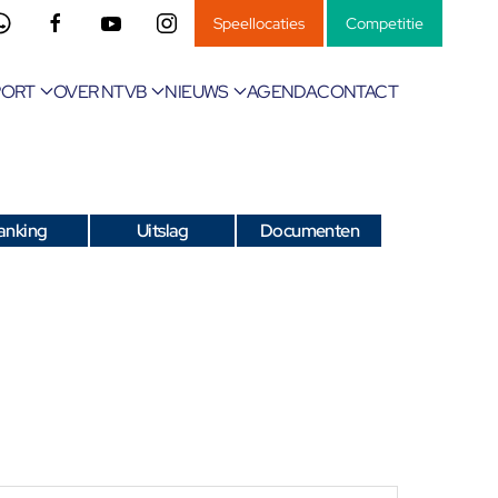
Speellocaties
Competitie
PORT
OVER NTVB
NIEUWS
AGENDA
CONTACT
anking
Uitslag
Documenten