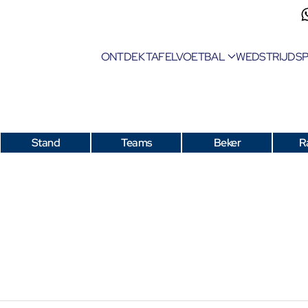
ONTDEK TAFELVOETBAL
WEDSTRIJDS
Stand
Teams
Beker
R