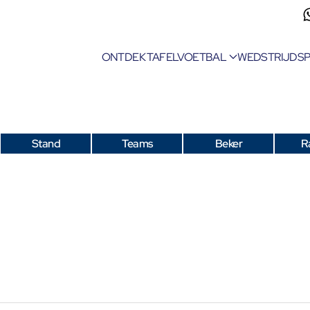
ONTDEK TAFELVOETBAL
WEDSTRIJDS
Stand
Teams
Beker
R