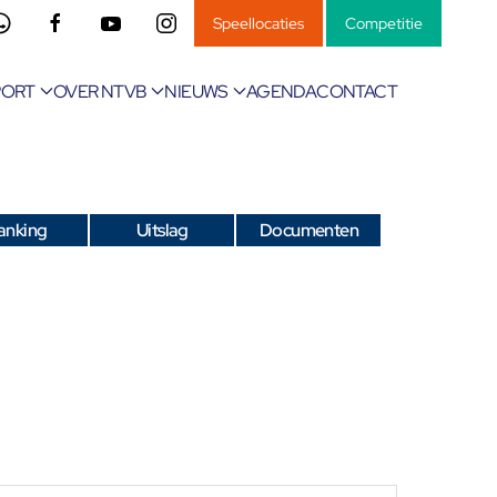
Speellocaties
Competitie
PORT
OVER NTVB
NIEUWS
AGENDA
CONTACT
anking
Uitslag
Documenten