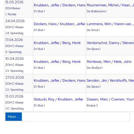
15.05.2026
Knubben, Jefke
/
Deckers, Hans
Reumerman, Michel
/
Haan, 
ZOH Beker
D'r Bok 1
De Bulldozers 1
1. Ronde
24.04.2026
Deckers, Hans
/
Knubben, Jefke
Lemmens, Wim
/
Haren van,
ZOH C-Klasse
D'r Bok 1
De Smid 1
24. Speeldag
17.04.2026
Knubben, Jefke
/
Berg, Henk
Verdonschot, Danny
/
Steven
ZOH C-Klasse
D'r Bok 1
De Sjloes 1
9. Speeldag
10.04.2026
Knubben, Jefke
/
Berg, Henk
Rembosz, Men
/
Niels, John
ZOH C-Klasse
D'r Bok 1
De Wolfjes 1
23. Speeldag
27.03.2026
Knubben, Jefke
/
Deckers, Hans
Senden, Jim
/
Kerckhoffs, Nie
ZOH C-Klasse
D'r Bok 1
De Sjloes 1
22. Speeldag
13.03.2026
Statucki, Roy
/
Knubben, Jefke
Dassen, Marc
/
Coenen, Your
ZOH C-Klasse
D'r Bok 1
Boskai 3
20. Speeldag
Meer …