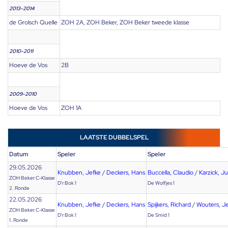
2013-2014
de Grolsch Quelle
ZOH 2A, ZOH Beker, ZOH Beker tweede klasse
2010-2011
Hoeve de Vos
2B
2009-2010
Hoeve de Vos
ZOH 1A
LAATSTE DUBBELSPEL
Datum
Speler
Speler
29.05.2026
Knubben, Jefke
/
Deckers, Hans
Buccella, Claudio
/
Karzick, J
ZOH Beker C-Klasse
D'r Bok 1
De Wolfjes 1
2. Ronde
22.05.2026
Knubben, Jefke
/
Deckers, Hans
Spijkers, Richard
/
Wouters, J
ZOH Beker C-Klasse
D'r Bok 1
De Smid 1
1. Ronde