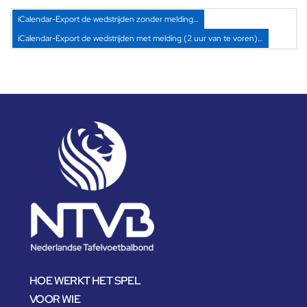
iCalendar-Export de wedstrijden zonder melding…
iCalendar-Export de wedstrijden met melding (2 uur van te voren)…
HOE WERKT HET SPEL
VOOR WIE