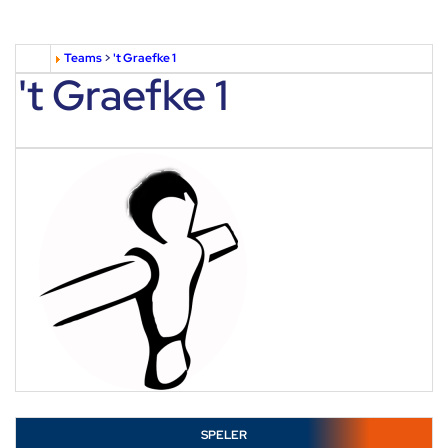
Teams
>
't Graefke 1
't Graefke 1
SPELER