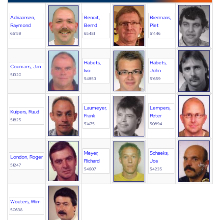
Adriaansen,
Benoit,
Biermans,
Raymond
Bernd
Piet
65159
65481
51446
Habets,
Habets,
Coumans, Jan
Ivo
John
51320
54853
51659
Laumeyer,
Lempers,
Kuipers, Ruud
Frank
Peter
51825
51475
50894
Meyer,
Schaeks,
London, Roger
Richard
Jos
51247
54607
54235
Wouters, Wim
50698