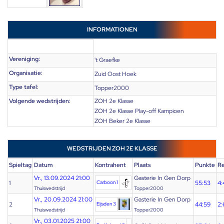
INFORMATIONEN
Vereniging:
't Graefke
Organisatie:
Zuid Oost Hoek
Type tafel:
Topper2000
Volgende wedstrijden:
ZOH 2e Klasse
ZOH 2e Klasse Play-off Kampioen
ZOH Beker 2e Klasse
WEDSTRIJDEN ZOH 2E KLASSE
Spieltag
Datum
Kontrahent
Plaats
Punkte
Re
Vr., 13.09.2024 21:00
Gasterie In Gen Dorp
1
Carboon 1
55:53
4:
Thuiswedstrijd
Topper2000
Vr., 20.09.2024 21:00
Gasterie In Gen Dorp
2
Eijsden 3
44:59
2:
Thuiswedstrijd
Topper2000
Vr., 03.01.2025 21:00