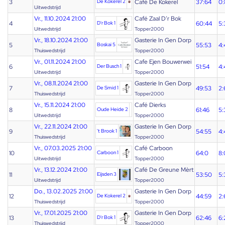
3
De Kokerel 2
Café De Kokerel
37:64
0:
Uitwedstrijd
Vr., 11.10.2024 21:00
Café Zaal D’r Bok
4
D'r Bok 1
60:44
5:
Uitwedstrijd
Topper2000
Vr., 18.10.2024 21:00
Gasterie In Gen Dorp
5
Boskai 5
55:53
4:
Thuiswedstrijd
Topper2000
Vr., 01.11.2024 21:00
Cafe Ejen Bouwerwei
6
Der Busch 1
51:54
4:
Uitwedstrijd
Topper2000
Vr., 08.11.2024 21:00
Gasterie In Gen Dorp
7
De Smid 1
49:53
2:
Thuiswedstrijd
Topper2000
Vr., 15.11.2024 21:00
Café Dierks
8
Oude Heide 2
61:46
5:
Uitwedstrijd
Topper2000
Vr., 22.11.2024 21:00
Gasterie In Gen Dorp
9
't Brook 1
54:55
4:
Thuiswedstrijd
Topper2000
Vr., 07.03.2025 21:00
Café Carboon
10
Carboon 1
64:0
8:
Uitwedstrijd
Topper2000
Vr., 13.12.2024 21:00
Café De Greune Mèrt
11
Eijsden 3
53:50
5:
Uitwedstrijd
Topper2000
Do., 13.02.2025 21:00
Gasterie In Gen Dorp
12
De Kokerel 2
44:59
2:
Thuiswedstrijd
Topper2000
Vr., 17.01.2025 21:00
Gasterie In Gen Dorp
13
D'r Bok 1
62:46
6:
Thuiswedstrijd
Topper2000