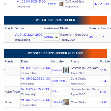
Vr., 25.04.2025 21:00
Café Aajd Sjaan
4
't Brook 1
32:32
4:4
Uitwedstrijd
Topper2000
WEDSTRIJDEN ZOH BEKER
Runde
Datum
Kontrahent
Plaats
Punkte
Resulta
Vr., 04.10.2024 21:00
Gasterie In Gen Dorp
1
Dingus 2
45:63
1:7
Thuiswedstrijd
Topper2000
WEDSTRIJDEN ZOH BEKER 2E KLASSE
Runde
Datum
Kontrahent
Plaats
Punkte
Vr., 04.04.2025 21:00
Gasterie In Gen Dorp
1
Eijsden 3
55:54
Thuiswedstrijd
Topper2000
Vr., 09.05.2025 21:00
Café Dierks
2
Oude Heide 2
53:43
Uitwedstrijd
Topper2000
Vr., 16.05.2025 21:00
Gasterie In Gen Dorp
Halve finale
Vrijlot
64:0
Thuiswedstrijd
Topper2000
Vr., 06.06.2025 21:00
Finale
't Brook 1
Café Dierks
47:63
Thuiswedstrijd