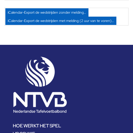
iCalendar-Export de wedstrijden zonder melding…
iCalendar-Export de wedstrijden met melding (2 uur van te voren)…
HOE WERKT HET SPEL