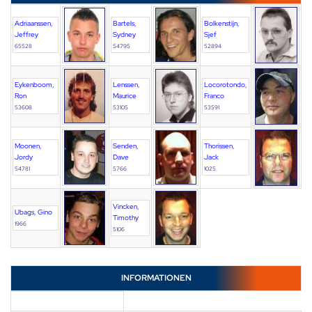
Adriaanssen,
Bartels,
Bolkenstijn,
Jeffrey
Sydney
Sjef
65528
54795
52894
Eykenboom,
Lenssen,
Locorotondo,
Ron
Maurice
Franco
53608
53105
53591
Moonen,
Senden,
Thorissen,
Jordy
Dave
Jack
54781
5766
1025
Vincken,
Ubags, Gino
Timothy
1966
5106
INFORMATIONEN