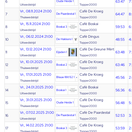
6
Oude Heide 1
63:47
7:
Uitwedstrijd
Topper2000
Vr., 08.11.2024 21:00
Café De Kroeg
7
De Paardestal 1
64:47
8
Thuiswedstrijd
Topper2000
Vr., 15.11.2024 21:00
Café Boskai
8
59:53
6
Boskai 3
Uitwedstrijd
Topper2000
Vr., 06.12.2024 21:00
Café Dingus
10
De Hakkers 1
48:55
4
Uitwedstrijd
Topper2000
Vr., 13.12.2024 21:00
Café De Greune Mèrt
11
63:48
7:
Eijsden 1
Uitwedstrijd
Topper2000
Vr., 10.01.2025 21:00
Café De Kroeg
12
63:46
7:
Boskai 2
Thuiswedstrijd
Topper2000
Vr., 17.01.2025 21:00
Café De Kroeg
13
Blauw Wit'62 1
45:56
2
Thuiswedstrijd
Topper2000
Vr., 24.01.2025 21:00
Café Boskai
14
56:36
6
Boskai 1
Uitwedstrijd
Topper2000
Vr., 31.01.2025 21:00
Café De Kroeg
15
Oude Heide 1
56:48
5
Thuiswedstrijd
Topper2000
Vr., 07.02.2025 21:00
Café De Paardestal
16
De Paardestal 1
52:53
3
Uitwedstrijd
Topper2000
Vr., 14.02.2025 21:00
Café De Kroeg
17
53:59
2
Boskai 3
Thuiswedstrijd
Topper2000