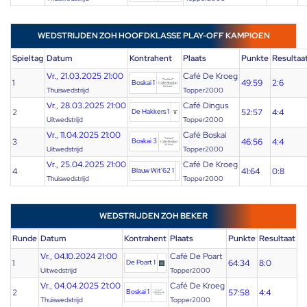
WEDSTRIJDEN ZOH HOOFDKLASSE PLAY-OFF KAMPIOEN
Spieltag
Datum
Kontrahent
Plaats
Punkte
Resultaa
Vr., 21.03.2025 21:00
Café De Kroeg
1
49:59
2:6
Boskai 1
Thuiswedstrijd
Topper2000
Vr., 28.03.2025 21:00
Café Dingus
2
De Hakkers 1
52:57
4:4
Uitwedstrijd
Topper2000
Vr., 11.04.2025 21:00
Café Boskai
3
Boskai 3
46:56
4:4
Uitwedstrijd
Topper2000
Vr., 25.04.2025 21:00
Café De Kroeg
4
Blauw Wit'62 1
41:64
0:8
Thuiswedstrijd
Topper2000
WEDSTRIJDEN ZOH BEKER
Runde
Datum
Kontrahent
Plaats
Punkte
Resultaat
Vr., 04.10.2024 21:00
Café De Poart
1
De Poart 1
64:34
8:0
Uitwedstrijd
Topper2000
Vr., 04.04.2025 21:00
Café De Kroeg
2
Boskai 1
57:58
4:4
Thuiswedstrijd
Topper2000