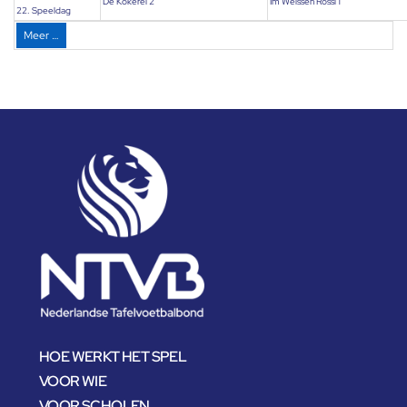
De Kokerel 2
Im Weissen Rossl 1
22. Speeldag
Meer …
HOE WERKT HET SPEL
VOOR WIE
VOOR SCHOLEN