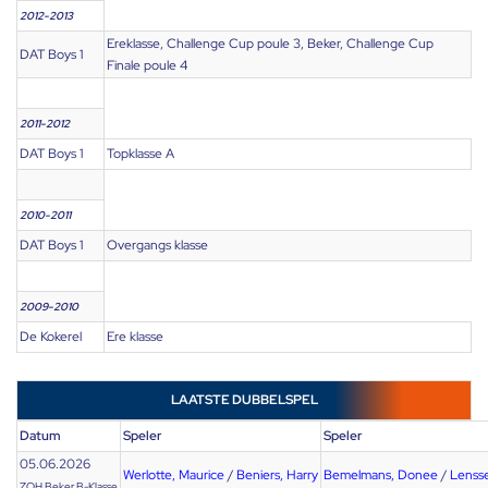
2012-2013
Ereklasse, Challenge Cup poule 3, Beker, Challenge Cup
DAT Boys 1
Finale poule 4
2011-2012
DAT Boys 1
Topklasse A
2010-2011
DAT Boys 1
Overgangs klasse
2009-2010
De Kokerel
Ere klasse
LAATSTE DUBBELSPEL
Datum
Speler
Speler
05.06.2026
Werlotte, Maurice
/
Beniers, Harry
Bemelmans, Donee
/
Lenss
ZOH Beker B-Klasse