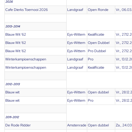
2026
Cafe Dierks Toernooi 2026
Landgraaf
Open Ronde
Vr., 06.0
2013-2014
Blauw Wit '62
Eys-Wittem
Kwalificatie
Vr., 27.12.
Blauw Wit '62
Eys-Wittem
Open Dubbel
Vr., 27.12.
Blauw Wit '62
Eys-Wittem
Pro Dubbel
Vr., 27.12.
Winterkampioenschappen
Landgraaf
Pro
Vr., 13.12.
Winterkampioenschappen
Landgraaf
Kwalificatie
Vr., 13.12.
2012-2013
Blauw wit
Eys-Wittem
Open dubbel
Vr., 28.12.
Blauw wit
Eys-Wittem
Pro
Vr., 28.12.
2011-2012
De Rode Ridder
Amstenrade
Open dubbel
Za., 24.03