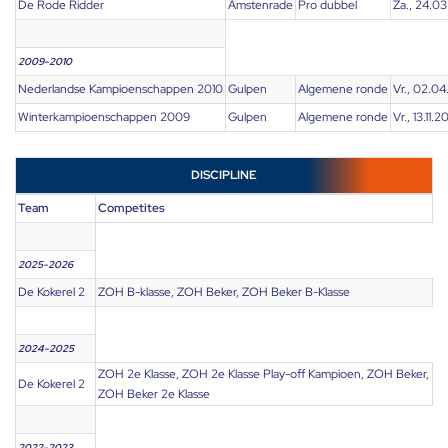
De Rode Ridder
Amstenrade
Pro dubbel
Za., 24.03
2009-2010
Nederlandse Kampioenschappen 2010
Gulpen
Algemene ronde
Vr., 02.04
Winterkampioenschappen 2009
Gulpen
Algemene ronde
Vr., 13.11.
DISCIPLINE
Team
Competites
2025-2026
De Kokerel 2
ZOH B-klasse, ZOH Beker, ZOH Beker B-Klasse
2024-2025
ZOH 2e Klasse, ZOH 2e Klasse Play-off Kampioen, ZOH Beker,
De Kokerel 2
ZOH Beker 2e Klasse
2022-2023