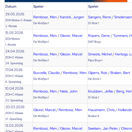
Datum
Speler
Speler
29.05.2026
Rembosz, Men
/
Karzick, Jurgen
Sangers, Rene
/
Smolenaers
ZOH Beker C-Klasse
De Wolfjes 1
D'r Bok 1
2. Ronde
15.05.2026
Rembosz, Men
/
Glezer, Marcel
Ropers, Gene
/
Tummers, H
ZOH Beker
De Wolfjes 1
DAT Boys
1. Ronde
24.04.2026
Rembosz, Men
/
Glezer, Marcel
Smeets, Michel
/
Hertogs, 
ZOH C-Klasse
De Wolfjes 1
Pipo Boys 1
24. Speeldag
17.04.2026
Buccella, Claudio
/
Rembosz, Men
Gijsens, Rob
/
Braken, Bert
ZOH C-Klasse
De Wolfjes 1
De Smid 1
6. Speeldag
10.04.2026
Rembosz, Men
/
Niels, John
Knubben, Jefke
/
Berg, He
ZOH C-Klasse
De Wolfjes 1
D'r Bok 1
23. Speeldag
20.03.2026
Glezer, Marcel
/
Rembosz, Men
Hausmann, Chris
/
Hollande
ZOH C-Klasse
De Wolfjes 1
Boskai 4
21. Speeldag
13.03.2026
Rembosz, Men
/
Glezer, Marcel
Swelsen, Jan Peter
/
Oterma
ZOH C-Klasse