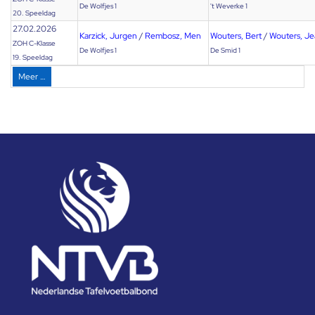
De Wolfjes 1
't Weverke 1
20. Speeldag
27.02.2026
Karzick, Jurgen
/
Rembosz, Men
Wouters, Bert
/
Wouters, J
ZOH C-Klasse
De Wolfjes 1
De Smid 1
19. Speeldag
Meer …