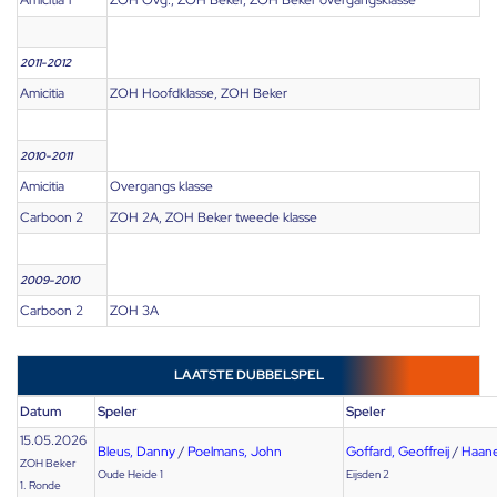
Amicitia 1
ZOH Ovg., ZOH Beker, ZOH Beker overgangsklasse
2011-2012
Amicitia
ZOH Hoofdklasse, ZOH Beker
2010-2011
Amicitia
Overgangs klasse
Carboon 2
ZOH 2A, ZOH Beker tweede klasse
2009-2010
Carboon 2
ZOH 3A
LAATSTE DUBBELSPEL
Datum
Speler
Speler
15.05.2026
Bleus, Danny
/
Poelmans, John
Goffard, Geoffreij
/
Haan
ZOH Beker
Oude Heide 1
Eijsden 2
1. Ronde