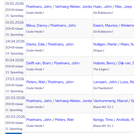
01.05.2026
Poelmans, John
/
Verhaeg-Weber, Jonita
Haan, John
/
Max, Joep
ZOH B-klasse
Oude Heide 1
De Bulldozers 1
25. Speeldag
01.05.2026
Bleus, Danny
/
Poelmans, John
Essers, Maurice
/
Winkens
ZOH B-klasse
Oude Heide 1
De Bulldozers 1
25. Speeldag
24.04.2026
Dierks, Edie
/
Poelmans, John
Nollgen, Martin
/
Maes, N
ZOH B-klasse
Oude Heide 1
Dingus 2
24. Speeldag
10.04.2026
Delft van, Bram
/
Poelmans, John
Habets, Berry
/
Dijk van,
ZOH B-klasse
Oude Heide 1
The Eagles 1
23. Speeldag
27.03.2026
Peters, Wiel
/
Poelmans, John
Lenssen, John
/
Loos, Ri
ZOH B-klasse
Oude Heide 1
De Paardestal 1
22. Speeldag
20.03.2026
Poelmans, John
/
Verhaeg-Weber, Jonita
Vanhommerig, Marcel
/
S
ZOH B-klasse
Oude Heide 1
Blauw Wit '62 2
21. Speeldag
20.03.2026
Poelmans, John
/
Peters, Wiel
Konigs, Timo
/
Andriolo, R
ZOH B-klasse
Oude Heide 1
Blauw Wit '62 2
21. Speeldag