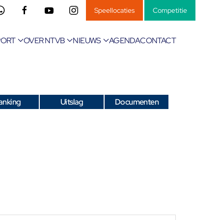
Speellocaties
Competitie
PORT
OVER NTVB
NIEUWS
AGENDA
CONTACT
anking
Uitslag
Documenten