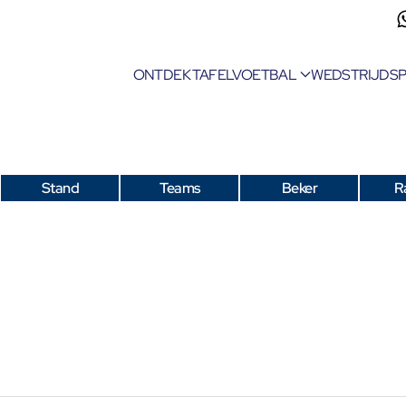
ONTDEK TAFELVOETBAL
WEDSTRIJDS
Stand
Teams
Beker
R